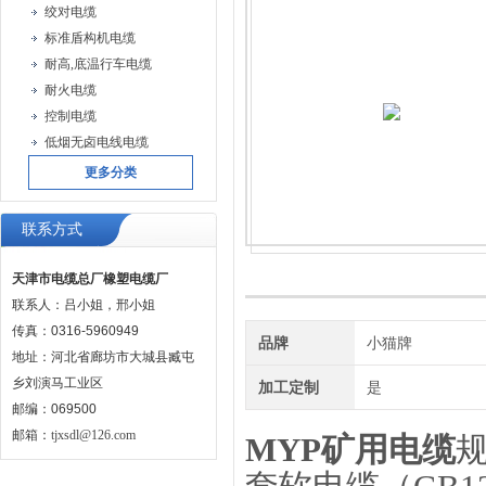
绞对电缆
标准盾构机电缆
耐高,底温行车电缆
耐火电缆
控制电缆
低烟无卤电线电缆
更多分类
联系方式
天津市电缆总厂橡塑电缆厂
联系人：吕小姐，邢小姐
传真：0316-5960949
品牌
小猫牌
地址：河北省廊坊市大城县臧屯
乡刘演马工业区
加工定制
是
邮编：069500
邮箱：
tjxsdl@126.com
MYP矿用电缆
规