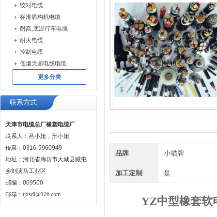
绞对电缆
标准盾构机电缆
耐高,底温行车电缆
耐火电缆
控制电缆
低烟无卤电线电缆
更多分类
联系方式
天津市电缆总厂橡塑电缆厂
联系人：吕小姐，邢小姐
传真：0316-5960949
品牌
小猫牌
地址：河北省廊坊市大城县臧屯
乡刘演马工业区
加工定制
是
邮编：069500
邮箱：
tjxsdl@126.com
YZ中型橡套软