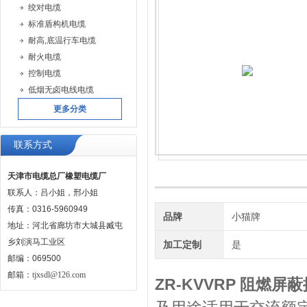
绞对电缆
标准盾构机电缆
耐高,底温行车电缆
耐火电缆
控制电缆
低烟无卤电线电缆
更多分类
联系方式
天津市电缆总厂橡塑电缆厂
联系人：吕小姐，邢小姐
传真：0316-5960949
品牌
小猫牌
地址：河北省廊坊市大城县臧屯
乡刘演马工业区
加工定制
是
邮编：069500
邮箱：
tjxsdl@126.com
ZR-KVVRP 阻燃屏