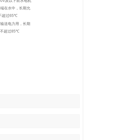
00V
及以下前水电机
一端在水中，长期允
不超过
65
℃
泵输送电力用，长期
度不超过
85
℃