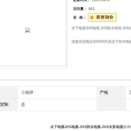
更新时间：
2025-09-07
访问量：
661
价 格：
水下电缆JHS电缆-JHS防水电缆-JH
连接交流电压300/500V及以下前
许工作温度不超过65℃
牌
小猫牌
产地
工定制
是
水下电缆JHS电缆-JHS防水电缆-JHS水泵电缆
的详