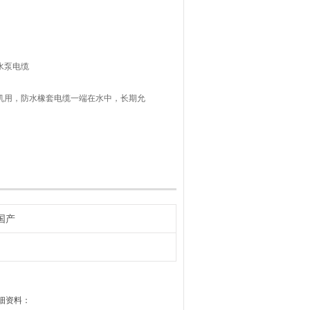
S水泵电缆
水电机用，防水橡套电缆一端在水中，长期允
国产
细资料：