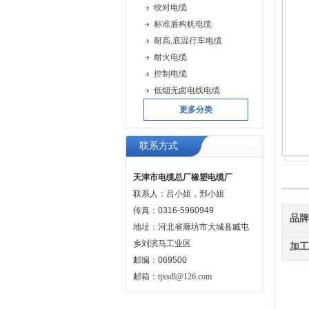
绞对电缆
标准盾构机电缆
耐高,底温行车电缆
耐火电缆
控制电缆
低烟无卤电线电缆
更多分类
联系方式
天津市电缆总厂橡塑电缆厂
联系人：吕小姐，邢小姐
传真：0316-5960949
品
地址：河北省廊坊市大城县臧屯
乡刘演马工业区
加
邮编：069500
邮箱：
tjxsdl@126.com