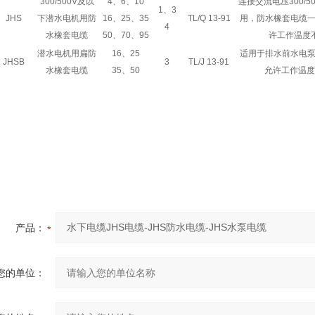
300/500V
及以
4
、
6
、
10
连接交流电压
300/5
1
、
3
JHS
下潜水电机用防
16
、
25
、
35
TL/Q 13-91
用，防水橡套电缆
4
水橡套电缆
50
、
70
、
95
许工作温度
潜水电机用扁防
16
、
25
适用于排水前水电
JHSB
3
TL/J 13-91
水橡套电缆
35
、
50
允许工作温
产品：
您的单位：