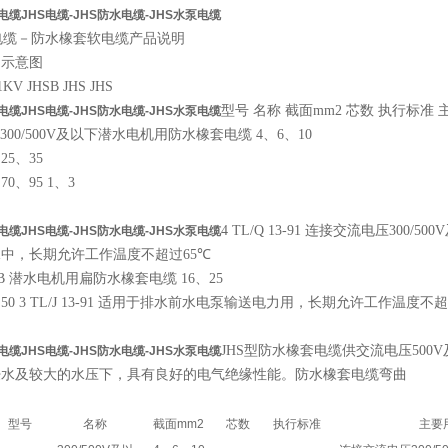
电缆JHS电缆-JHS防水电缆-JHS水泵电缆
电缆－防水橡套软电缆产品说明
构示意图
1KV JHSB JHS JHS
型号
名称
截面
mm2
芯数 执行标准 
电缆JHS电缆-JHS防水电缆-JHS水泵电缆
 300/500V
及以下潜水电机用防水橡套电缆
4
、
6
、
10
、
25
、
35
、
70
、
95 1
、
3
4 TL/Q 13-91
连接交流电压
300/500V
电缆JHS电缆-JHS防水电缆-JHS水泵电缆
水中，长期允许工作温度不超过
65℃
B
潜水电机用扁防水橡套电缆
16
、
25
、
50 3 TL/J 13-91
适用于排水前水电泵输送电力用，长期允许工作温度不超
JHS
型防水橡套电缆供交流电压
500V
电缆JHS电缆-JHS防水电缆-JHS水泵电缆
浸水及较大的水压下，具有良好的电气绝缘性能。防水橡套电缆弯曲
型号
名称
截面
mm2
芯数
执行标准
主要