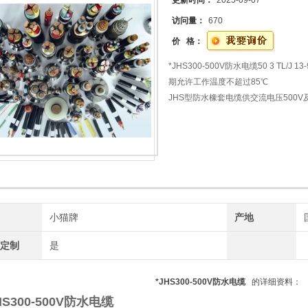
更新时间：
2025-09-07
访问量：
670
价 格：
*JHS300-500V防水电缆50 3 TL
期允许工作温度不超过85℃
JHS型防水橡套电缆供交流电压500
浸水及较大的水压下，具有良好的电
牌
小猫牌
产地
工定制
是
*JHS300-500V防水电缆
的详细资料：
HS300-500V防水电缆