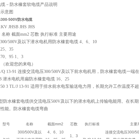
电缆－防水橡套软电缆产品说明
构示意图
S300-500V防水电缆
1KV JHSB JHS JHS
号
名称
截面
mm2
芯数 执行标准 主要用途
 300/500V
及以下潜水电机用防水橡套电缆
4
、
6
、
10
、
25
、
35
、
70
、
95 1
、
3
（
欢迎您的来电
）
L/Q 13-91
连接交流电压
300/500V
及以下前水电机用，防水橡套电缆一端
B
潜水电机用扁防水橡套电缆
16
、
25
、
50 3 TL/J 13-91
适用于排水前水电泵输送电力用，长期允许工作温度不超
型防水橡套电缆供交流电压
500V
及以下的潜水电机上传输电能用。在长期
缘性能。防水橡套电缆弯曲
型号
名称
截面
mm2
芯数
执行标准
主要
300/500V
及以
4
、
6
、
10
连接交流电压
300/5
1
、
3