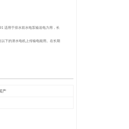
/J 13-91 适用于排水前水电泵输送电力用，长
V及以下的潜水电机上传输电能用。在长期
气绝缘性能。防水橡套电缆弯曲
国产