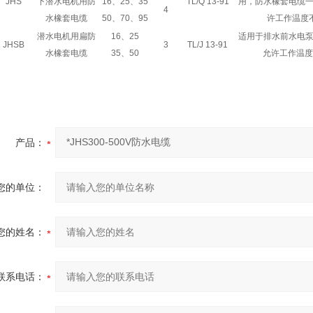
JHS
下潜水电机用防
16
、
25
、
35
TL/Q 13-91
用，防水橡套电缆
4
水橡套电缆
50
、
70
、
95
许工作温度
潜水电机用扁防
16
、
25
适用于排水前水电
JHSB
3
TL/J 13-91
水橡套电缆
35
、
50
允许工作温
产品：
您的单位：
您的姓名：
联系电话：