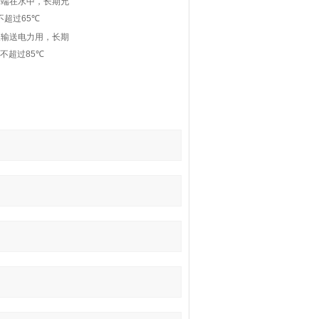
一端在水中，长期允
不超过
65
℃
泵输送电力用，长期
度不超过
85
℃