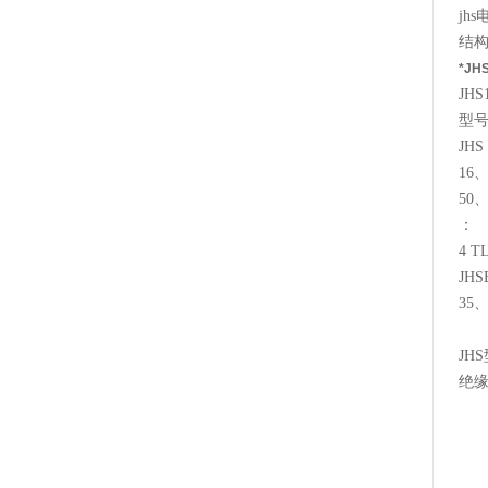
jhs
结
*JH
JHS
型
JHS
16
50
：
4 T
JHS
35
JHS
绝