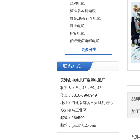
绞对电缆
标准盾构机电缆
耐高,底温行车电缆
耐火电缆
控制电缆
低烟无卤电线电缆
更多分类
联系方式
天津市电缆总厂橡塑电缆厂
联系人：吕小姐，邢小姐
传真：0316-5960949
品
地址：河北省廊坊市大城县臧屯
乡刘演马工业区
加
邮编：069500
邮箱：
tjxsdl@126.com
*J