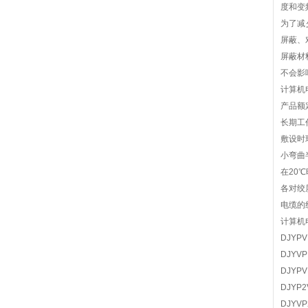
度和变
为了减
屏蔽
屏蔽材
不会影
计算
产品额定
长期
敷设时
小弯曲
在20
各对绞
电缆的
计算机
DJY
DJY
DJY
DJY
DJY