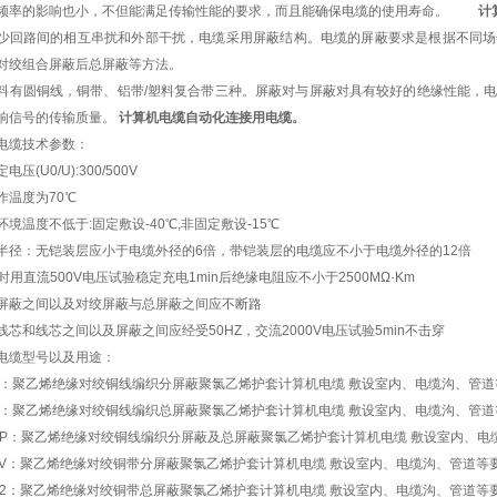
频率的影响也小，不但能满足传输性能的要求，而且能确保电缆的使用寿命。
计
少回路间的相互串扰和外部干扰，电缆采用屏蔽结构。电缆的屏蔽要求是根据不同场
、对绞组合屏蔽后总屏蔽等方法。
料有圆铜线，铜带、铝带/塑料复合带三种。屏蔽对与屏蔽对具有较好的绝缘性能，
响信号的传输质量。
计算机电缆自动化连接用电缆。
机电缆技术参数：
电压(U0/U):300/500V
工作温度为70℃
环境温度不低于:固定敷设-40℃,非固定敷设-15℃
半径：无铠装层应小于电缆外径的6倍，带铠装层的电缆应不小于电缆外径的12
℃时用直流500V电压试验稳定充电1min后绝缘电阻应不小于2500MΩ·Km
屏蔽之间以及对绞屏蔽与总屏蔽之间应不断路
线芯和线芯之间以及屏蔽之间应经受50HZ，交流2000V电压试验5min不击穿
电缆型号以及用途：
PV：聚乙烯绝缘对绞铜线编织分屏蔽聚氯乙烯护套计算机电缆 敷设室内、电缆沟、管
VP：聚乙烯绝缘对绞铜线编织总屏蔽聚氯乙烯护套计算机电缆 敷设室内、电缆沟、管
PVP：聚乙烯绝缘对绞铜线编织分屏蔽及总屏蔽聚氯乙烯护套计算机电缆 敷设室内、
P2V：聚乙烯绝缘对绞铜带分屏蔽聚氯乙烯护套计算机电缆 敷设室内、电缆沟、管道
VP2：聚乙烯绝缘对绞铜带总屏蔽聚氯乙烯护套计算机电缆 敷设室内、电缆沟、管道