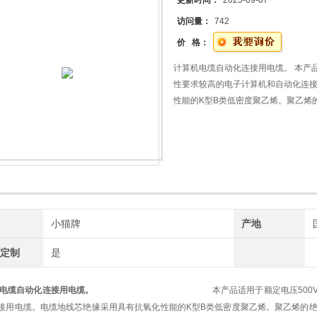
更新时间：
2025-09-07
访问量：
742
价 格：
计算机电缆自动化连接用电缆。 本产品
性要求较高的电子计算机和自动化连
性能的K型B类低密度聚乙烯。聚乙烯
介质损耗温度和变频率的影响也小
牌
小猫牌
产地
工定制
是
电缆自动化连接用电缆。
本产品适用于额定电压500V及以下对于
接用电缆。电缆地线芯绝缘采用具有抗氧化性能的K型B类低密度聚乙烯。聚乙烯的