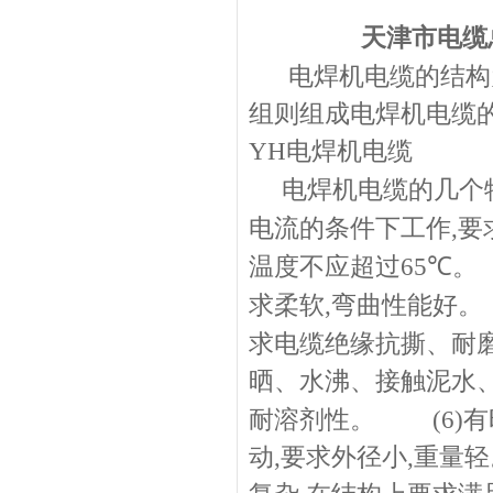
天津市电缆总厂
电焊机电缆
的结构
组则组成电焊机电缆
YH电焊机电缆
电焊机电缆
的几个
电流的条件下工作
,
要
温度不应超过
65
℃。
求柔软
,
弯曲性能好。
求电缆绝缘抗撕、耐
晒、水沸、接触泥水
耐溶剂性。
(6)
有
动
,
要求外径小
,
重量轻