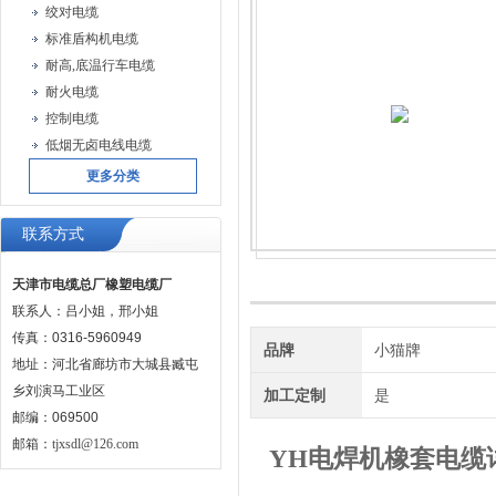
绞对电缆
标准盾构机电缆
耐高,底温行车电缆
耐火电缆
控制电缆
低烟无卤电线电缆
更多分类
联系方式
天津市电缆总厂橡塑电缆厂
联系人：吕小姐，邢小姐
传真：0316-5960949
品牌
小猫牌
地址：河北省廊坊市大城县臧屯
乡刘演马工业区
加工定制
是
邮编：069500
邮箱：
tjxsdl@126.com
YH电焊机橡套电缆