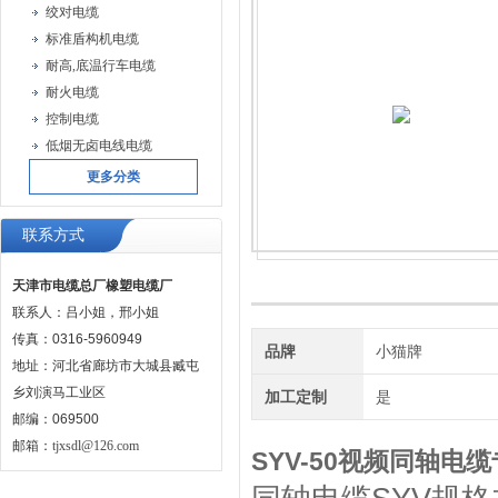
绞对电缆
标准盾构机电缆
耐高,底温行车电缆
耐火电缆
控制电缆
低烟无卤电线电缆
更多分类
联系方式
天津市电缆总厂橡塑电缆厂
联系人：吕小姐，邢小姐
传真：0316-5960949
品牌
小猫牌
地址：河北省廊坊市大城县臧屯
乡刘演马工业区
加工定制
是
邮编：069500
邮箱：
tjxsdl@126.com
SYV-50视频同轴电