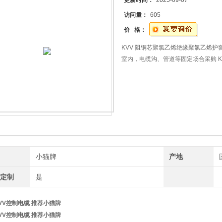
更新时间：
2025-09-07
访问量：
605
价 格：
KVV 阻铜芯聚氯乙烯绝缘聚氯乙烯护套kvv电缆
室内，电缆沟、管道等固定场合采购 K
牌
小猫牌
产地
工定制
是
KVV控制电缆 推荐小猫牌
KVV控制电缆 推荐小猫牌