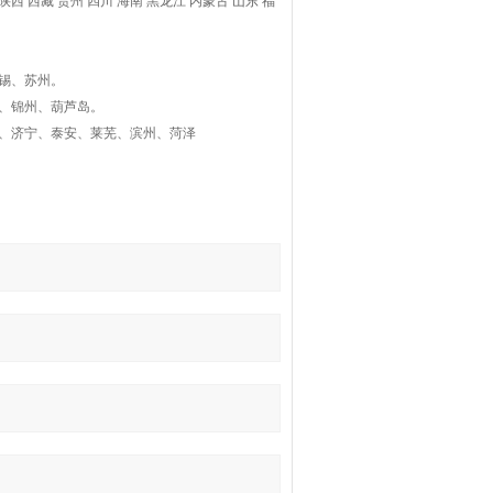
 陕西 西藏 贵州 四川 海南 黑龙江 内蒙古 山东 福
锡、苏州。
、锦州、葫芦岛。
、济宁、泰安、莱芜、滨州、菏泽