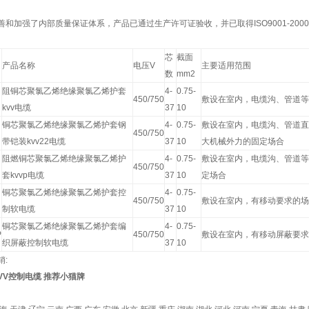
善和加强了内部质量保证体系，产品已通过生产许可证验收，并已取得ISO9001-20
芯
截面
产品名称
电压V
主要适用范围
数
mm2
阻铜芯聚氯乙烯绝缘聚氯乙烯护套
4-
0.75-
450/750
敷设在室内，电缆沟、管道等
kvv电缆
37
10
铜芯聚氯乙烯绝缘聚氯乙烯护套钢
4-
0.75-
敷设在室内，电缆沟、管道直
450/750
带铠装kvv22电缆
37
10
大机械外力的固定场合
阻燃铜芯聚氯乙烯绝缘聚氯乙烯护
4-
0.75-
敷设在室内，电缆沟、管道等
450/750
套kvvp电缆
37
10
定场合
铜芯聚氯乙烯绝缘聚氯乙烯护套控
4-
0.75-
450/750
敷设在室内，有移动要求的场
制软电缆
37
10
铜芯聚氯乙烯绝缘聚氯乙烯护套编
4-
0.75-
P
450/750
敷设在室内，有移动屏蔽要求
织屏蔽控制软电缆
37
10
销:
KVV控制电缆 推荐小猫牌