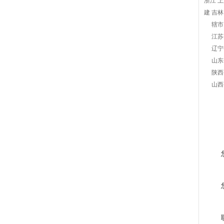
浙江 上
建 吉林
辖市： 
江苏省
辽宁省
山东省
陕西省
山西省