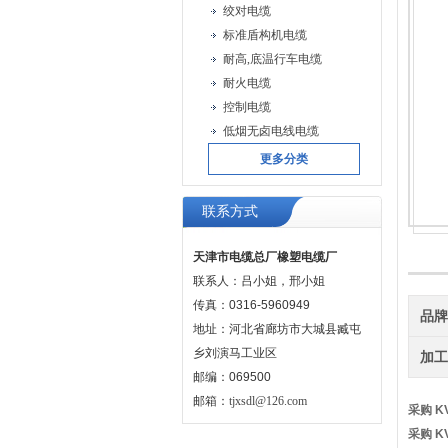
绞对电缆
标准盾构机电缆
耐高,底温行车电缆
耐火电缆
控制电缆
低烟无卤电线电缆
更多分类
联系方式
天津市电缆总厂橡塑电缆厂
联系人：吕小姐，邢小姐
传真：0316-5960949
品
地址：河北省廊坊市大城县臧屯
乡刘演马工业区
加
邮编：069500
邮箱：
tjxsdl@126.com
采购 
采购 