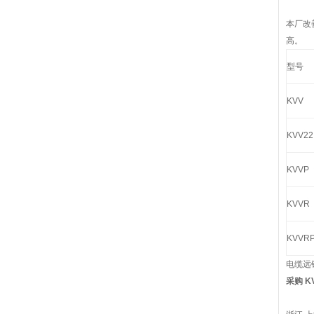
本厂改
高。
型号
KVV
KVV22
KVVP
KVVR
KVVR
电缆远
采购 