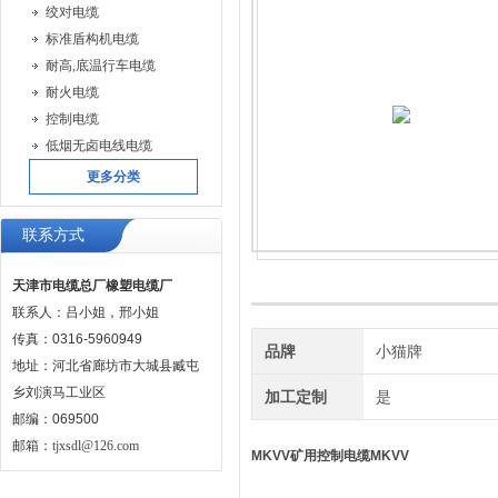
绞对电缆
标准盾构机电缆
耐高,底温行车电缆
耐火电缆
控制电缆
低烟无卤电线电缆
更多分类
联系方式
天津市电缆总厂橡塑电缆厂
联系人：吕小姐，邢小姐
传真：0316-5960949
品牌
小猫牌
地址：河北省廊坊市大城县臧屯
乡刘演马工业区
加工定制
是
邮编：069500
邮箱：
tjxsdl@126.com
MKVV矿用控制电缆MKVV