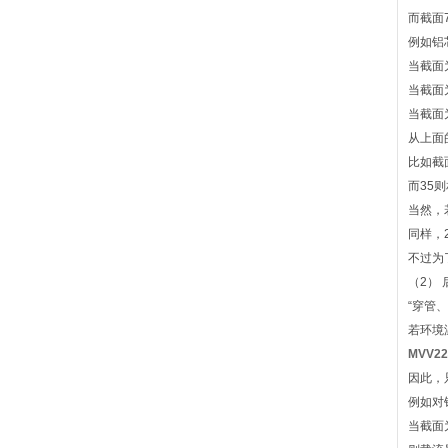
而截面
例如铝
当截面
当截面
当截面
从上面
比如截
而35
当然，
同样，
不过为
（2）
“穿管
若环境
MVV
因此，
例如对
当截面