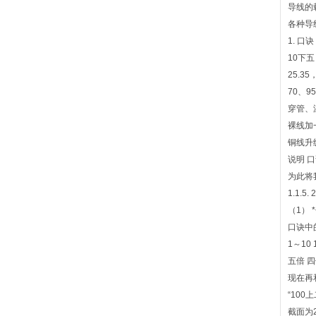
导线的
各种导
1. 
10下五
25.3
70、9
穿管、
裸线加
铜线升
说明 
为此将
1.1.5. 
（1）
口诀中
1～10 1
五倍 四
现在再
“10
截面为