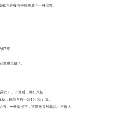
导线截面是每两种规格属同一种倍数。
为97安
5安便更准确了。
明露的），计算后，再打八折
九折，或简单按一次打七折计算。
动的，一般情况下，它影响导线载流并不很大。