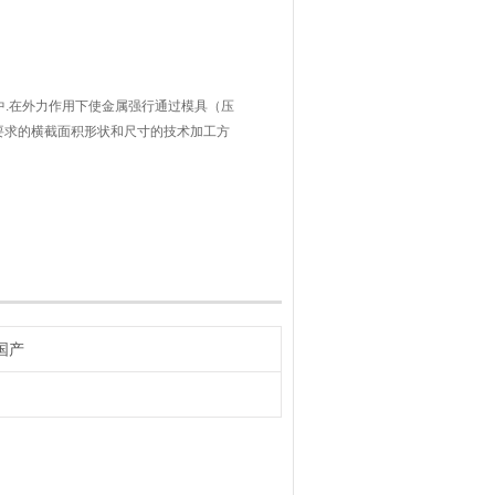
中.在外力作用下使金属强行通过模具（压
要求的横截面积形状和尺寸的技术加工方
国产