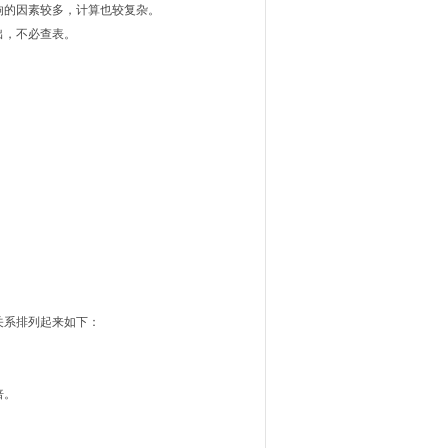
响的因素较多，计算也较复杂。
出，不必查表。
关系排列起来如下：
倍。