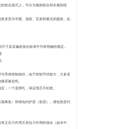
芯的绞合形式上，可分为规则绞合和非规则绞
圆形变异为半圆、扇形、瓦形和紧压的圆形。此
构尺寸及其偏差值在标准中均有明确的规定。
题
在。
理与导体绞制相仿，由于绞制节径较大，大多采
绝缘层被划伤。
稳定；一个是绑扎，保证缆芯不松散。
（隔离套）和绕包内护层（垫层）。绕包垫层代
既有正压力作用又有拉力作用的场合（如水中、