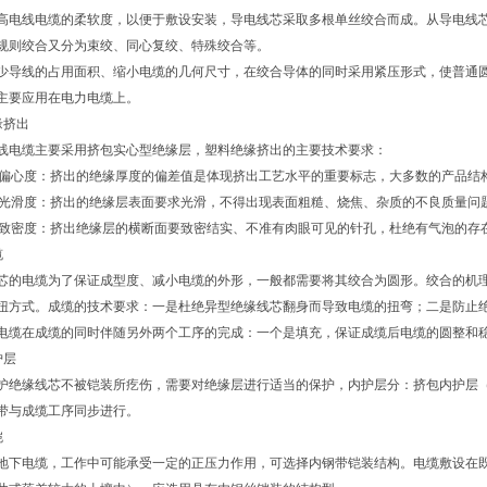
高电线电缆的柔软度，以便于敷设安装，导电线芯采取多根单丝绞合而成。从导电线
规则绞合又分为束绞、同心复绞、特殊绞合等。
少导线的占用面积、缩小电缆的几何尺寸，在绞合导体的同时采用紧压形式，使普通
主要应用在电力电缆上。
缘挤出
线电缆主要采用挤包实心型绝缘层，塑料绝缘挤出的主要技术要求：
．偏心度：挤出的绝缘厚度的偏差值是体现挤出工艺水平的重要标志，大多数的产品结
．光滑度：挤出的绝缘层表面要求光滑，不得出现表面粗糙、烧焦、杂质的不良质量问
．致密度：挤出绝缘层的横断面要致密结实、不准有肉眼可见的针孔，杜绝有气泡的存
缆
芯的电缆为了保证成型度、减小电缆的外形，一般都需要将其绞合为圆形。绞合的机
扭方式。成缆的技术要求：一是杜绝异型绝缘线芯翻身而导致电缆的扭弯；二是防止
电缆在成缆的同时伴随另外两个工序的完成：一个是填充，保证成缆后电缆的圆整和
护层
护绝缘线芯不被铠装所疙伤，需要对绝缘层进行适当的保护，内护层分：挤包内护层
带与成缆工序同步进行。
铠
地下电缆，工作中可能承受一定的正压力作用，可选择内钢带铠装结构。电缆敷设在