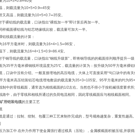
为10×5×0.8═40安
，则载流量为10×5×0.9═45安
又高温，则载流量为10×5×0.7═35安。
 对于裸铝线的载流量，口诀指出“裸线加一半”即计算后再加一半。
同样截面裸铝线与铝芯绝缘线比较，载流量可加大一半。
裸铝线载流量的计算：
16平方毫米时，则载流量为16×4×1.5═96安，
下，则载流量为16×4×1.5×0.9=86.4安。
 对于铜导线的载流量，口诀指出“铜线升级算”，即将铜导线的的截面排列顺序提升一
面为35平方毫米裸铜线环境温度为25℃，载流量的计算为：按升级为50平方毫米裸铝线即得5
缆，口诀中没有介绍。一般直接埋地的高压电缆，大体上可直接采用*句口诀中的有关
平方毫米高压铠装铝芯电缆埋地敷设的载流量为35×3=105安。95平方毫米的约为95×2
线制中的零线截面，通常选为相线截面的1/2左右。当然也不得小于按机械强度要求所
线路中，由于零线和相线所通过的负荷电流相同，因此零线截面应与相线截面相同。
22矿用铠装电缆
的主要工艺
缆
缆是通过：拉制、绞制、包覆三种工艺来制作完成的，型号规格越复杂，重复性越高
制
压力加工中.在外力作用下使金属强行通过模具（压轮），金属横截面积被压缩,并获