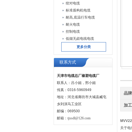
绞对电缆
标准盾构机电缆
耐高,底温行车电缆
耐火电缆
控制电缆
低烟无卤电线电缆
更多分类
联系方式
天津市电缆总厂橡塑电缆厂
联系人：吕小姐，邢小姐
传真：0316-5960949
品
地址：河北省廊坊市大城县臧屯
乡刘演马工业区
加
邮编：069500
邮箱：
tjxsdl@126.com
MVV
关于电