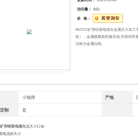
更新时间：
2025-09-08
访问量：
662
价 格：
MVV22矿用铠装电缆在金属压力加工
轮），金属横截面积被压缩,并获得所
法称为金属拉制。
牌
小猫牌
产地
工定制
是
22矿用铠装电缆
电流大小口诀
缆电流的大小