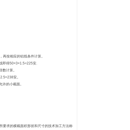
级，再按相应的铝线条件计算。
0×3×1.5=225安.
倍数计算。
.5≈238安。
允许的小截面。
。
得所要求的横截面积形状和尺寸的技术加工方法称