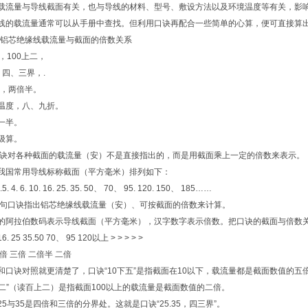
载流量与导线截面有关，也与导线的材料、型号、敷设方法以及环境温度等有关，影
线的载流量通常可以从手册中查找。但利用口诀再配合一些简单的心算，便可直接算
口诀 铝芯绝缘线载流量与截面的倍数关系
，100上二，
5，四、三界，.
5，两倍半。
温度，八、九折。
一半。
级算。
口诀对各种截面的载流量（安）不是直接指出的，而是用截面乘上一定的倍数来表示。
我国常用导线标称截面（平方毫米）排列如下：
2.5. 4. 6. 10. 16. 25. 35. 50、 70、 95. 120. 150、 185……
 *句口诀指出铝芯绝缘线载流量（安）、可按截面的倍数来计算。
的阿拉伯数码表示导线截面（平方毫米），汉字数字表示倍数。把口诀的截面与倍数
6. 25 35.50 70、 95 120以上 > > > > >
倍 三倍 二倍半 二倍
和口诀对照就更清楚了，口诀“10下五”是指截面在10以下，载流量都是截面数值的五
0上二”（读百上二）是指截面100以上的载流量是截面数值的二倍。
25与35是四倍和三倍的分界处。这就是口诀“25.35，四三界”。