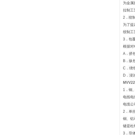
为金属
拉制工
2．绞
为了提
绞制工
3．包
根据对
A．挤
B．纵
C．绕
D．浸
MVV
1．铜
电线电
电缆公
2．单
铜、铝
键是杜
3．导