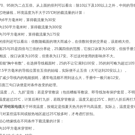
70、95则为二点五倍。从上面的排列可以看出：除10以下及100以上之外，中间的
芯绝缘线，环境温度为不大于25℃时的载流量的计算：
为6平方毫米时，算得载流量为30安
为150平方毫米时，算得载流量为300安
为70平方毫米时，算得载流量为175安
的排列还可以看出：倍数随截面的增大而减小，在倍数转变的交界处，误差稍大些。
面25与35是四倍与三倍的分界处，25属四倍的范围，它按口诀算为100安，但按手册
则相反，按口诀算为105安，但查表为117安。不过这对使用的影响并不大。
若能“胸中有数”，在选择导线截面时，25的不让它满到100安，35的则可略为超过10
2.5平方毫米的导线位置在五倍的始端，实际便不止五倍（大可达到20安以上），
了减少导线内的电能损耗，通常电流都不用到这么大，手册中一般只标12安。
 后面三句口诀便是对条件改变的处理。
、温度，八、九折”是指：若是穿管敷设（包括槽板等敷设、即导线加有保护套层，不
温度超过25℃，计算后再打九折，若既穿管敷设，温度又超过25℃，则打八折后再打
22矿用铠装电缆
关于环境温度，按规定是指夏天热月的平均高温度。实际上，温度是变
只对某些温车间或较热地区超过25℃较多时，才考虑打折扣。
铝心绝缘线在不同条件下载流量的计算：
为10平方毫米穿管时，