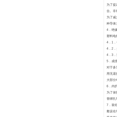
为了提
合。非
为了减
种导体
4．绝
塑料电
4．1
4．2
4．3
5．成
对于多
用无退
大部分
6．内
为了保
替绑扎
7．装
敷设在