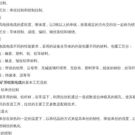
拉制。
艺分：单丝拉制和绞制拉制。
制
高电线电缆的柔软度、整体度，让2根以上的单线，按着规定的方向交织在一起称为绞
艺分：导体绞制、成缆、编织、钢丝装铠和缠绕。
覆
电线电缆不同的性能要求，采用的设备在导体的外面包覆不同的材料。包覆工艺分：
包：橡胶、塑料、铅、铝等材料。
包：橡皮、皱纹铝带材料。
包：带状的纸带、云母带、无碱玻璃纤维带、无纺布、塑料带等，线状的棉纱、丝等
涂：绝缘漆、沥青等
22矿用铠装电缆
的基本工艺流程
、铝单丝拉制
缆常用的铜、铝杆材，在常温下，利用拉丝机通过一道或数道拉伸模具的模孔，使其
司的首道工序，拉丝的主要工艺参数是配模技术。
丝退火
单丝在加热到一定的温度下，以再结晶的方式来提高单丝的韧性、降低单丝的强度，
绝铜丝的氧化.
体的绞制