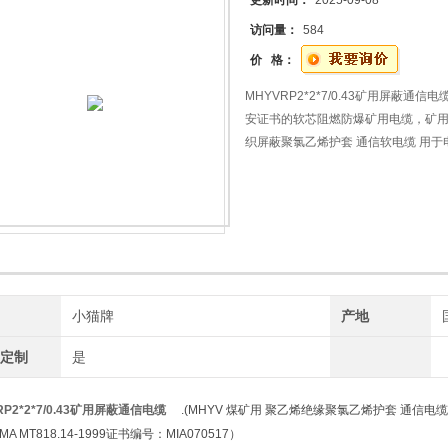
更新时间：
2025-09-08
访问量：
584
价 格：
MHYVRP2*2*7/0.43矿用屏蔽
安证书的软芯阻燃防爆矿用电缆，矿
织屏蔽聚氯乙烯护套 通信软电缆 用
软
牌
小猫牌
产地
工定制
是
RP2*2*7/0.43矿用屏蔽通信电缆
.(MHYV 煤矿用 聚乙烯绝缘聚氯乙烯护套 通信
MA MT818.14-1999证书编号：MIA070517）