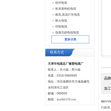
绞对电缆
标准盾构机电缆
耐高,底温行车电缆
耐火电缆
控制电缆
低烟无卤电线电缆
更多分类
联系方式
天津市电缆总厂橡塑电缆厂
联系人：吕小姐，邢小姐
传真：0316-5960949
品
地址：河北省廊坊市大城县臧屯
乡刘演马工业区
加
邮编：069500
邮箱：
tjxsdl@126.com
MHYV
行标准;