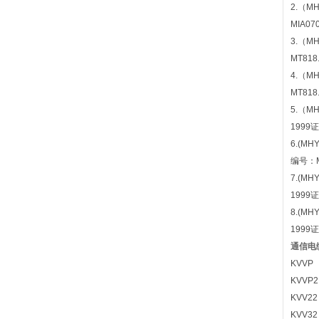
2.（
MIA07
3.（
MT818
4.（
MT818
5.（
1999
6.(M
编号：M
7.(M
1999
8.(M
1999
通信电
KVVP
KVVP
KVV2
KVV3