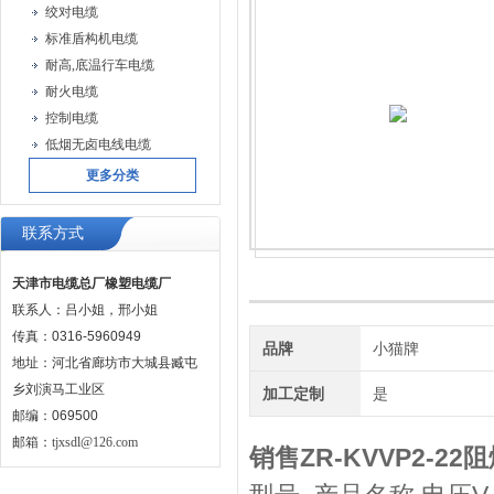
绞对电缆
标准盾构机电缆
耐高,底温行车电缆
耐火电缆
控制电缆
低烟无卤电线电缆
更多分类
联系方式
天津市电缆总厂橡塑电缆厂
联系人：吕小姐，邢小姐
传真：0316-5960949
品牌
小猫牌
地址：河北省廊坊市大城县臧屯
乡刘演马工业区
加工定制
是
邮编：069500
邮箱：
tjxsdl@126.com
销售ZR-KVVP2-22