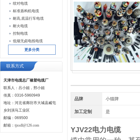
绞对电缆
标准盾构机电缆
耐高,底温行车电缆
耐火电缆
控制电缆
低烟无卤电线电缆
更多分类
联系方式
天津市电缆总厂橡塑电缆厂
联系人：吕小姐，邢小姐
传真：0316-5960949
品牌
小猫牌
地址：河北省廊坊市大城县臧屯
乡刘演马工业区
加工定制
是
邮编：069500
邮箱：
tjxsdl@126.com
YJV22电力电缆
​