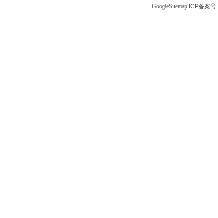
GoogleSitemap
ICP备案号