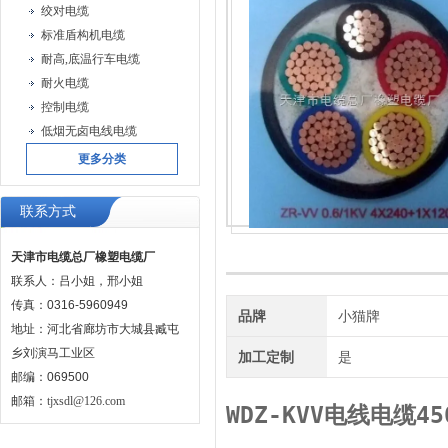
绞对电缆
标准盾构机电缆
耐高,底温行车电缆
耐火电缆
控制电缆
低烟无卤电线电缆
更多分类
联系方式
天津市电缆总厂橡塑电缆厂
联系人：吕小姐，邢小姐
传真：0316-5960949
品牌
小猫牌
地址：河北省廊坊市大城县臧屯
乡刘演马工业区
加工定制
是
邮编：069500
邮箱：
tjxsdl@126.com
WDZ-KVV电线电缆4