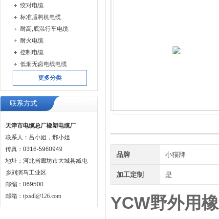
绞对电缆
标准盾构机电缆
耐高,底温行车电缆
耐火电缆
控制电缆
低烟无卤电线电缆
更多分类
联系方式
天津市电缆总厂橡塑电缆厂
联系人：吕小姐，邢小姐
传真：0316-5960949
品牌
小猫牌
地址：河北省廊坊市大城县臧屯
乡刘演马工业区
加工定制
是
邮编：069500
邮箱：
tjxsdl@126.com
YCW野外用