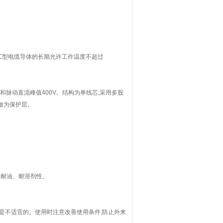
H 85℃型电缆导体的长期允许工作温度不超过
和脉动直流峰值400V。结构为单线芯,采用多股
做为保护层。
性和耐油、耐溶剂性。
是不适宜的。使用时注意改善使用条件,防止外来