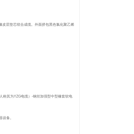
电橡皮层垫芯绞合成缆。外面挤包黑色氯化聚乙烯
有人称其为YZG电缆）-钢丝加强型中型橡套软电
电器设备。