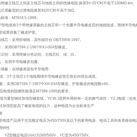
缆绝缘主线芯之间及主线芯与地线之间的绝缘电阻,换算到+20℃时不低于100MΩ·km。
线芯屏蔽层的过渡电阻换算到20℃时不高于3kΩ。
标准：MT818.5-1999。
YP型电缆有3个带绝缘屏蔽的主线芯和一个包覆半导电橡皮层的地线组成，围绕半导
套或黑色氯丁橡皮护套。
线芯：采用软铜线，其性能符合 GB/T3956-1997。
：采用GB7594.2-1987中XJ-00A型橡皮。
芯识别：采用绝缘分色识别，主线芯红、绿、白。
线：采用半导电橡皮包覆。
缘屏蔽：在绝缘表面包半导电带。
成缆：3个主线芯1个地线围绕半导电橡皮垫芯按右向绞合成缆。
套：采用GB7594.7-1987中XH-03A型橡皮。护套橡皮的氧指数≥40。
品电缆的阻燃性能满足MT386-1995的要求。
J电缆为重型钢丝加强型橡套线，YCW-J是野外用的有一定的耐气候性，YZ-J电缆（也
丝加强型提高了橡套电缆的拉力，这种电缆为企业标准生产.
途
套电缆产品用于交流额定电压为450/750V及以下的家用电器、电动工具和各类移动
用特性
YZ型额定电压Uo/U为300/500V，YC型为450/750V。