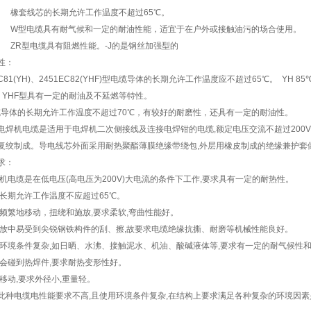
 橡套线芯的长期允许工作温度不超过65℃。
 W型电缆具有耐气候和一定的耐油性能，适宜于在户外或接触油污的场合使用。
 ZR型电缆具有阻燃性能。-J的是钢丝加强型的
性：
EC81(YH)、2451EC82(YHF)型电缆导体的长期允许工作温度应不超过65℃。 Y
。 YHF型具有一定的耐油及不延燃等特性。
缆导体的长期允许工作温度不超过70℃，有较好的耐磨性，还具有一定的耐油性。
电焊机电缆是适用于电焊机二次侧接线及连接电焊钳的电缆,额定电压交流不超过200V
复绞制成。导电线芯外面采用耐热聚酯薄膜绝缘带绕包,外层用橡皮制成的绝缘兼护套
求：
电焊机电缆是在低电压(高电压为200V)大电流的条件下工作,要求具有一定的耐热性。
电缆长期允许工作温度不应超过65℃。
电缆频繁地移动，扭绕和施放,要求柔软,弯曲性能好。
在施放中易受到尖锐钢铁构件的刮、擦,故要求电缆绝缘抗撕、耐磨等机械性能良好。
使用环境条件复杂,如日晒、水沸、接触泥水、机油、酸碱液体等,要求有一定的耐气候
有时会碰到热焊件,要求耐热变形性好。
经常移动,要求外径小,重量轻。
此种电缆电性能要求不高,且使用环境条件复杂,在结构上要求满足各种复杂的环境因素