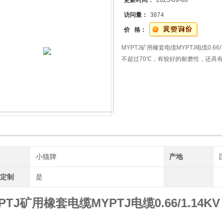
更新时间：
2025-09-08
访问量：
3874
价 格：
MYPTJ矿用橡套电缆MYPTJ电缆0.6
不超过70℃，有较好的耐磨性，还具
概述：电焊机电缆是适用于电焊机二次
流不超过200V和脉动直流峰值400
成。导电线芯外面采用耐热聚酯薄膜绝
做为保护层。
牌
小猫牌
产地
工定制
是
PTJ矿用橡套电缆MYPTJ电缆0.66/1.14KV