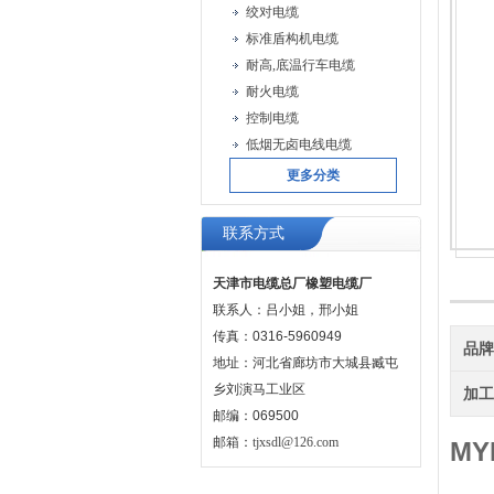
绞对电缆
标准盾构机电缆
耐高,底温行车电缆
耐火电缆
控制电缆
低烟无卤电线电缆
更多分类
联系方式
天津市电缆总厂橡塑电缆厂
联系人：吕小姐，邢小姐
传真：0316-5960949
品
地址：河北省廊坊市大城县臧屯
乡刘演马工业区
加
邮编：069500
邮箱：
tjxsdl@126.com
MY