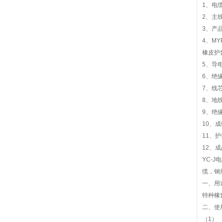
1、电
2、主
3、产品
4、M
橡皮护
5、导电
6、绝缘
7、线
8、地
9、绝
10、
11、护
12、成
YC-
缆，钢
一、用
特种橡
二、使
（1） 