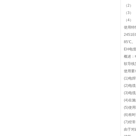
（2）
（3）
（4）
使用特
2451
85℃
EH电
概述：
软导线
使用要
(1)
(2)
(3)
(4)
(5)
(6)
(7)
由于对