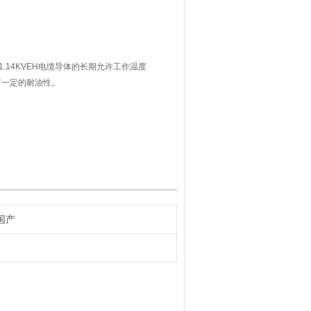
6/1.14KVEH电缆导体的长期允许工作温度
有一定的耐油性。
侧接线及连接电焊钳的电缆,额定电压交
V。结构为单线芯,采用多股软导线复绞制
缘带绕包,外层用橡皮制成的绝缘兼护套
国产