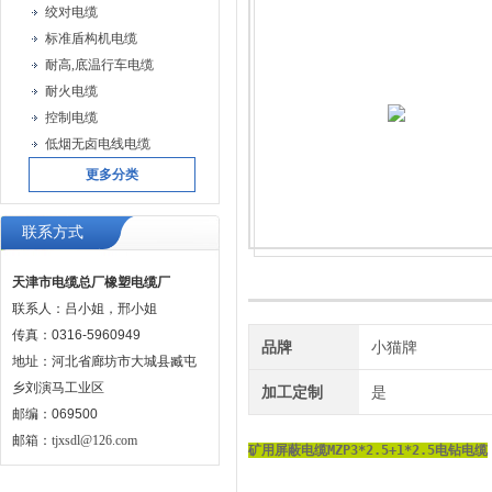
绞对电缆
标准盾构机电缆
耐高,底温行车电缆
耐火电缆
控制电缆
低烟无卤电线电缆
更多分类
联系方式
天津市电缆总厂橡塑电缆厂
联系人：吕小姐，邢小姐
传真：0316-5960949
品牌
小猫牌
地址：河北省廊坊市大城县臧屯
乡刘演马工业区
加工定制
是
邮编：069500
邮箱：
tjxsdl@126.com
矿用屏蔽电缆MZP3*2.5+1*2.5电钻电缆