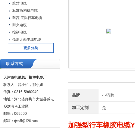
绞对电缆
标准盾构机电缆
耐高,底温行车电缆
耐火电缆
控制电缆
低烟无卤电线电缆
更多分类
联系方式
天津市电缆总厂橡塑电缆厂
联系人：吕小姐，邢小姐
传真：0316-5960949
品牌
小猫牌
地址：河北省廊坊市大城县臧屯
乡刘演马工业区
加工定制
是
邮编：069500
邮箱：
tjxsdl@126.com
加强型行车橡胶电缆Y