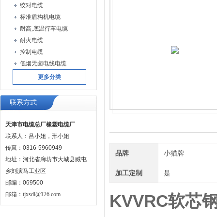
绞对电缆
标准盾构机电缆
耐高,底温行车电缆
耐火电缆
控制电缆
低烟无卤电线电缆
更多分类
联系方式
天津市电缆总厂橡塑电缆厂
联系人：吕小姐，邢小姐
传真：0316-5960949
品牌
小猫牌
地址：河北省廊坊市大城县臧屯
乡刘演马工业区
加工定制
是
邮编：069500
邮箱：
tjxsdl@126.com
KVVRC软芯