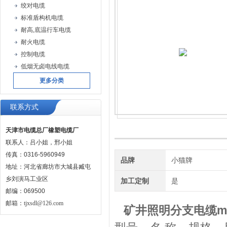
绞对电缆
标准盾构机电缆
耐高,底温行车电缆
耐火电缆
控制电缆
低烟无卤电线电缆
更多分类
联系方式
天津市电缆总厂橡塑电缆厂
联系人：吕小姐，邢小姐
传真：0316-5960949
品牌
小猫牌
地址：河北省廊坊市大城县臧屯
乡刘演马工业区
加工定制
是
邮编：069500
邮箱：
tjxsdl@126.com
矿井照明分支电缆m