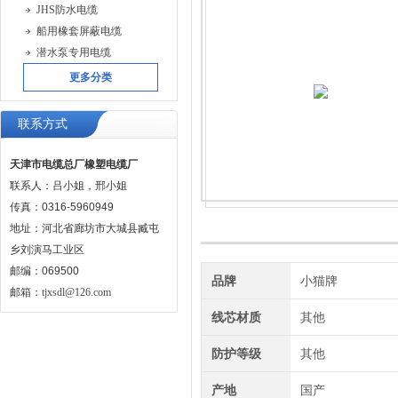
JHS防水电缆
船用橡套屏蔽电缆
潜水泵专用电缆
更多分类
联系方式
天津市电缆总厂橡塑电缆厂
联系人：吕小姐，邢小姐
传真：0316-5960949
地址：河北省廊坊市大城县臧屯
乡刘演马工业区
邮编：069500
品牌
小猫牌
邮箱：
tjxsdl@126.com
线芯材质
其他
防护等级
其他
产地
国产