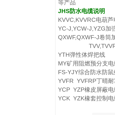
等产品
JHS防水电缆说明
KVVC,KVVRC电葫
YC-J,YCW-J,YZ
QXWF,QXWF-J卷
TVV,T
YTH弹性体焊把线
MY矿用阻燃预分支电缆
FS-YJY综合防水防
YVFR YVFRP丁
YCP YZP橡皮屏蔽电
YCK YZK橡套控制