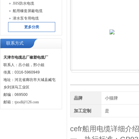
JHS防水电缆
船用橡套屏蔽电缆
潜水泵专用电缆
更多分类
联系方式
天津市电缆总厂橡塑电缆厂
联系人：吕小姐，邢小姐
传真：0316-5960949
地址：河北省廊坊市大城县臧屯
乡刘演马工业区
邮编：069500
品牌
小猫牌
邮箱：
tjxsdl@126.com
加工定制
是
cefr船用电缆详细介