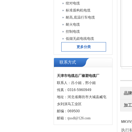
绞对电缆
标准盾构机电缆
耐高,底温行车电缆
耐火电缆
控制电缆
低烟无卤电线电缆
更多分类
联系方式
天津市电缆总厂橡塑电缆厂
联系人：吕小姐，邢小姐
传真：0316-5960949
品
地址：河北省廊坊市大城县臧屯
乡刘演马工业区
加
邮编：069500
邮箱：
tjxsdl@126.com
MKV
执行