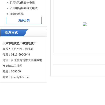
矿用移动橡套软电缆
矿用电钻屏蔽橡套电缆
橡套软电缆
更多分类
联系方式
天津市电缆总厂橡塑电缆厂
联系人：吕小姐，邢小姐
传真：0316-5960949
地址：河北省廊坊市大城县臧屯
乡刘演马工业区
邮编：069500
邮箱：
tjxsdl@126.com