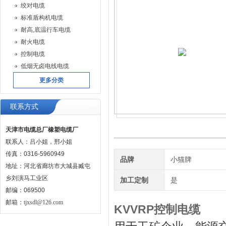
绞对电缆
标准盾构机电缆
耐高,底温行车电缆
耐火电缆
控制电缆
低烟无卤电线电缆
更多分类
联系方式
天津市电缆总厂橡塑电缆厂
联系人：吕小姐，邢小姐
传真：0316-5960949
品牌
小猫牌
地址：河北省廊坊市大城县臧屯
乡刘演马工业区
加工定制
是
邮编：069500
邮箱：
tjxsdl@126.com
KVVRP控制电缆