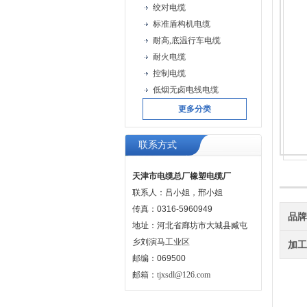
绞对电缆
标准盾构机电缆
耐高,底温行车电缆
耐火电缆
控制电缆
低烟无卤电线电缆
更多分类
联系方式
天津市电缆总厂橡塑电缆厂
联系人：吕小姐，邢小姐
传真：0316-5960949
品
地址：河北省廊坊市大城县臧屯
乡刘演马工业区
加
邮编：069500
邮箱：
tjxsdl@126.com