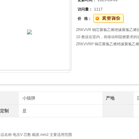
更新时间：
2025-09-09
访问量：
1117
价 格：
ZRKVVR 铜芯聚氯乙烯绝缘聚氯乙烯护套编织
10 敷设在室内，有移动和阻燃要求的
ZRKVVRP 铜芯聚氯乙烯绝缘聚氯乙烯护套编
10 敷设在室内，有移动和阻燃要求的
牌
小猫牌
产地
工定制
是
品名称 电压V 芯数 截面 mm2 主要适用范围