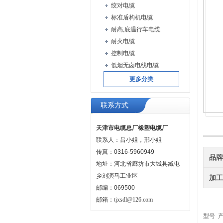
绞对电缆
标准盾构机电缆
耐高,底温行车电缆
耐火电缆
控制电缆
低烟无卤电线电缆
更多分类
联系方式
天津市电缆总厂橡塑电缆厂
联系人：吕小姐，邢小姐
传真：0316-5960949
品
地址：河北省廊坊市大城县臧屯
乡刘演马工业区
加
邮编：069500
邮箱：
tjxsdl@126.com
型号 产