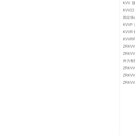
KVV 
KVV2
固定场
KVVP
KVVR
KVVR
ZRKV
ZRKV
外力有
ZRKV
ZRKV
ZRKV