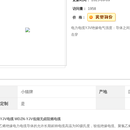
更新时间：
2025-09-09
访问量：
1958
价 格：
电力电缆YJV绝缘电气强度：导体之间1mi
击穿
牌
小猫牌
产地
工定制
是
-YJV电缆 WDZN-YJV低烟无卤阻燃电缆
乙烯绝缘电力电缆导体的允许长期
郝帅电缆
高温为90摄氏度，较低绝缘电缆、聚氯乙