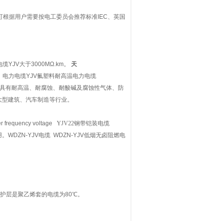
可根据用户需要按电工委员会推荐标准IEC、英国
YJV大于3000MΩ.km。
天
。电力电缆YJV氟塑料耐高温电力电缆
线，具有耐高温、耐腐蚀、耐酸碱及腐蚀性气体、防
大型建筑、汽车制造等行业。
er frequency voltage
YJV22钢带铠装电缆
用。
WDZN-YJV电缆 WDZN-YJV低烟无卤阻燃电
护层是聚乙烯套的电缆为80℃。