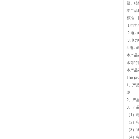
轻、结
本产品
标准、
1.
电力
2.电
3.电
4.电力
本产品
水等特
本产品适
The pro
1、
产品
缆
2、产
3、产
（1）
（2）
（3）
（4）