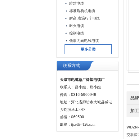
绞对电缆
标准盾构机电缆
耐高,底温行车电缆
耐火电缆
控制电缆
低烟无卤电线电缆
更多分类
联系方式
天津市电缆总厂橡塑电缆厂
联系人：吕小姐，邢小姐
传真：0316-5960949
品
地址：河北省廊坊市大城县臧屯
乡刘演马工业区
加
邮编：069500
邮箱：
tjxsdl@126.com
WDZN
交联聚