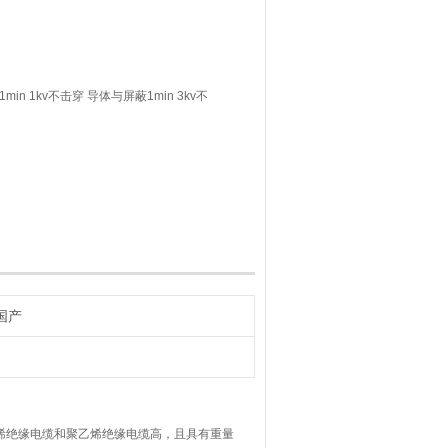
n 1kv不击穿 导体与屏蔽1min 3kv不
国产
烯绝缘电缆和聚乙烯绝缘电缆高，且具有重量