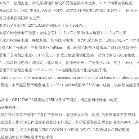
构简单、使用方便、耐化学腐蚀和敷设不受落差限制等优点。
YJV22钢带铠装电缆
按GB12706《额定电压35V及以下铜芯、铝芯塑料绝缘电力电缆》标准生产，同时还
德国标准及美国标准生产。
电缆YJV直流电阻:20
℃
,0.5mm铜线,小于等于95Ω/k
m
。
力电缆YJV绝缘电气强度：导体之间1min 1kv不击穿 导体与屏蔽1min 3kv不击穿
力电缆YJV绝缘电阻：每根芯线与其余线芯接地，电力电缆YJV大于10000MΩ.km,电力电缆
电缆YJV工作电容：平均值 52±2nF/km 。电力电缆YJV价格请看本厂
郝帅电缆
新报价
适用于交流额定电压0.6/1KV及以下作固定敷设用输配线路、动力传输或电机引接
性，高温环境电气性能稳定，载流量大，使用寿命长，广泛用于冶金、电力、石化、
用于工频额定电压3.6/6kv～26/35kv输配电线路作配送电能子用。
duct is suitable for use in power transmission and distribution lines with rated pow
用途：本产品适用于额定电压（U0/U）为3.6/6至26/35KV电力线路，供输配电能之
品标准：GB12706-91额定电压35KV及以下铜芯，铝芯塑料绝缘电力电缆。
品使用特性：
电缆在环境温度不低于0℃条件下敷设时，无须预先加温。电缆
的敷设落差不受限制。
电缆线芯长期允许工作温度不得超过下列规定：外护层是聚氯乙烯套的电缆为90℃；外
线芯短路时
）温度不得超过250℃
WDZN-YJV电缆 WDZN-YJV低烟无卤阻燃电缆
电缆敷设时的
郝帅电缆
小弯曲半径