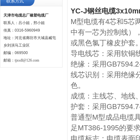
联系方式
YC-J钢丝电缆3x1
天津市电缆总厂橡塑电缆厂
M型电缆有4芯和5芯
联系人：吕小姐，邢小姐
传真：0316-5960949
中有一芯为控制线）
地址：河北省廊坊市大城县臧屯
或黑色氯丁橡皮护套
乡刘演马工业区
导电线芯：采用软铜线，其
邮编：069500
邮箱：
tjxsdl@126.com
绝缘：采用GB7594.2
线芯识别：采用绝缘
色。
成缆：主线芯、地线
护套：采用GB7594.7
普通型M型成品电缆
足MT386-1995的要
电缆标志：电缆表面