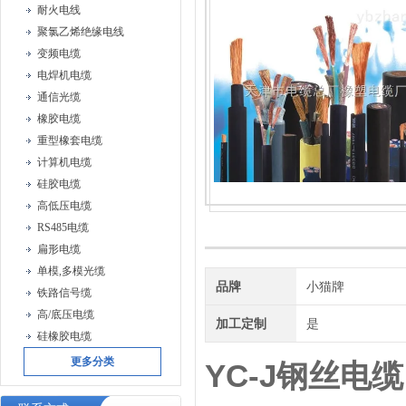
耐火电线
聚氯乙烯绝缘电线
变频电缆
电焊机电缆
通信光缆
橡胶电缆
重型橡套电缆
计算机电缆
硅胶电缆
高低压电缆
RS485电缆
扁形电缆
单模,多模光缆
品牌
小猫牌
铁路信号缆
高/底压电缆
加工定制
是
硅橡胶电缆
更多分类
YC-J钢丝电缆