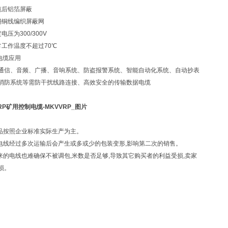
缆后铝箔屏蔽
锡铜线编织屏蔽网
电压为300/300V
常工作温度不超过70℃
P电缆应用
通信、音频、广播、音响系统、防盗报警系统、智能自动化系统、自动抄表
消防系统等需防干扰线路连接、高效安全的传输数据电缆
VRP矿用控制电缆
-MKVVRP_图片
产品按照企业标准实际生产为主。
于电线经过多次运输后会产生或多或少的包装变形,影响第二次的销售。
回来的电线也难确保不被调包,米数是否足够,导致其它购买者的利益受损,卖家
损。