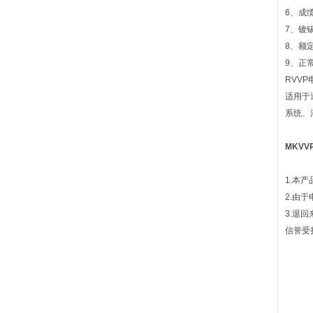
6、成
7、镀
8、额定
9、正
RVV
适用于
系统、
MKV
1.本
2.由
3.退
信誉受