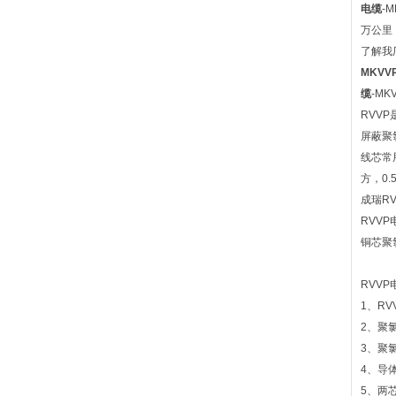
电缆
-
万公里
了解我
MKV
缆
-M
RVV
屏蔽聚
线芯常用
方，0.
成瑞R
RVVP
铜芯聚
RVV
1、RVV
2、聚
3、聚
4、导
5、两