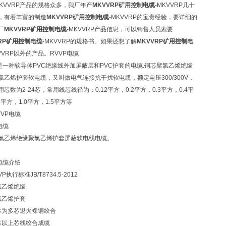
MKVVRP产品的规格众多，我厂年产
MKVVRP矿用控制电缆
-MKVVRP几十
，有着丰富的制造
MKVVRP矿用控制电缆
-MKVVRP的宝贵经验，要详细的
厂
MKVVRP矿用控制电缆
-MKVVRP产品信息，可以销售人员索要
VRP矿用控制电缆
-MKVVRP的规格书。如果还想了解
MKVVRP矿用控制电
KVVRP以外的产品。RVVP电缆
P是一种软导体PVC绝缘线外加屏蔽层和PVC护套的电缆.铜芯聚氯乙烯绝缘
氯乙烯护套软电缆，又叫做电气连接抗干扰软电缆，额定电压300/300V，
芯数为2-24芯，常用线芯线径为：0.12平方，0.2平方，0.3平方，0.4平
5平方，1.0平方，1.5平方等
VVP电缆
电缆
氯乙烯绝缘聚氯乙烯护套屏蔽软电线电缆。
P电缆介绍
P执行标准JB/T8734.5-2012
氯乙烯绝缘
氯乙烯护套
体为多芯退火裸铜绞合
芯以上芯线绞合成缆