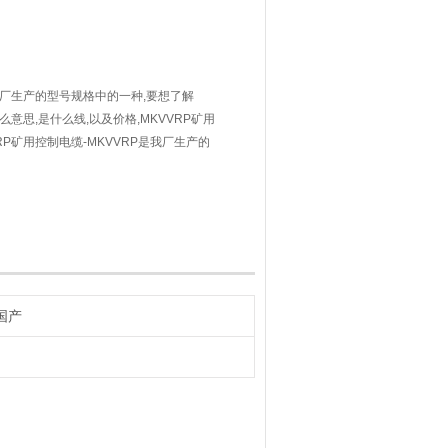
是我厂生产的型号规格中的一种,要想了解
什么意思,是什么线,以及价格,MKVVRP矿用
RP矿用控制电缆-MKVVRP是我厂生产的
矿用控制电缆-MKVVRP是什么意思,是什
缆-MKVVRP代表的含义请咨询销售部
国产