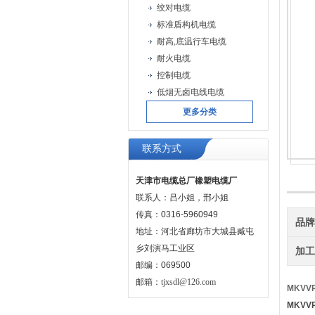
绞对电缆
标准盾构机电缆
耐高,底温行车电缆
耐火电缆
控制电缆
低烟无卤电线电缆
更多分类
联系方式
天津市电缆总厂橡塑电缆厂
联系人：吕小姐，邢小姐
传真：0316-5960949
品
地址：河北省廊坊市大城县臧屯
乡刘演马工业区
加
邮编：069500
邮箱：
tjxsdl@126.com
MKV
MKV