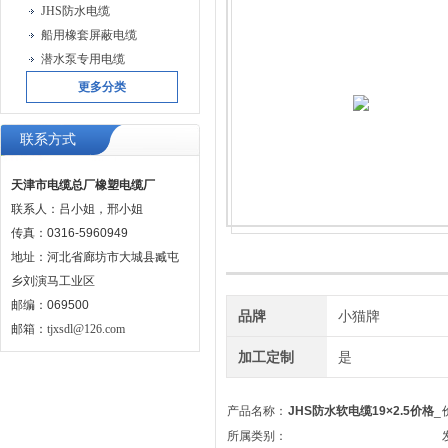
JHS防水电缆
船用橡套屏蔽电缆
潜水泵专用电缆
更多分类
联系方式
天津市电缆总厂橡塑电缆厂
联系人：吕小姐，邢小姐
传真：0316-5960949
地址：河北省廊坊市大城县臧屯
乡刘演马工业区
邮编：069500
品牌
小猫牌
邮箱：
tjxsdl@126.com
加工定制
是
产品名称：
JHS防水软电缆19×2.5价格
_
所属类别：