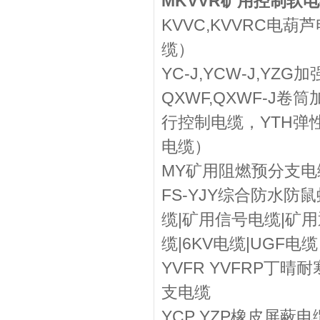
MKVVR矿用控制软
KVVC,KVVRC电葫
缆）
YC-J,YCW-J,Y
QXWF,QXWF-J卷筒
行控制电缆，YTH弹
电缆）
MY矿用阻燃预分支电
FS-YJY综合防水
缆|矿用信号电缆|矿用
缆|6KV电缆|UGF电缆
YVFR YVFRP
支电缆
YCP YZP橡皮屏蔽