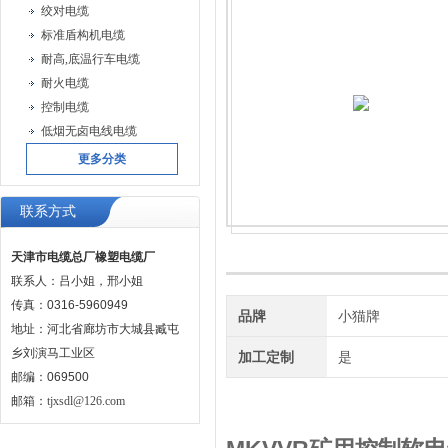
绞对电缆
标准盾构机电缆
耐高,底温行车电缆
耐火电缆
控制电缆
低烟无卤电线电缆
更多分类
联系方式
天津市电缆总厂橡塑电缆厂
联系人：吕小姐，邢小姐
传真：0316-5960949
品牌
小猫牌
地址：河北省廊坊市大城县臧屯
乡刘演马工业区
加工定制
是
邮编：069500
邮箱：
tjxsdl@126.com