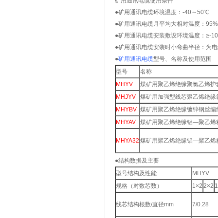
矿用通讯电缆使用条件
●矿用通讯电缆环境温度：-40～50℃
●矿用通讯电缆月平均大相对温度：95%
●矿用通讯电缆安装敷设环境温度：≥-1
●矿用通讯电缆安装时小弯曲半径：为电
●
矿用通讯电缆
型号、名称及使用范围
型号
名称
MHYV
煤矿用聚乙烯绝缘聚氯乙烯护
MHJYV
煤矿用加强型线芯聚乙烯绝缘
MHYBV
煤矿用聚乙烯绝缘镀锌钢丝编
MHYAV
煤矿用聚乙烯绝缘铝—聚乙烯
MHYA32
煤矿用聚乙烯绝缘铝—聚乙烯
●结构数据及主要
型号结构及性能
MHYV
规格（对数芯数）
1×2
2×2
线芯结构根数/直径mm
7/0.28