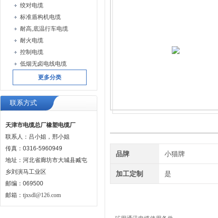
绞对电缆
标准盾构机电缆
耐高,底温行车电缆
耐火电缆
控制电缆
低烟无卤电线电缆
更多分类
联系方式
天津市电缆总厂橡塑电缆厂
联系人：吕小姐，邢小姐
传真：0316-5960949
品牌
小猫牌
地址：河北省廊坊市大城县臧屯
乡刘演马工业区
加工定制
是
邮编：069500
邮箱：
tjxsdl@126.com