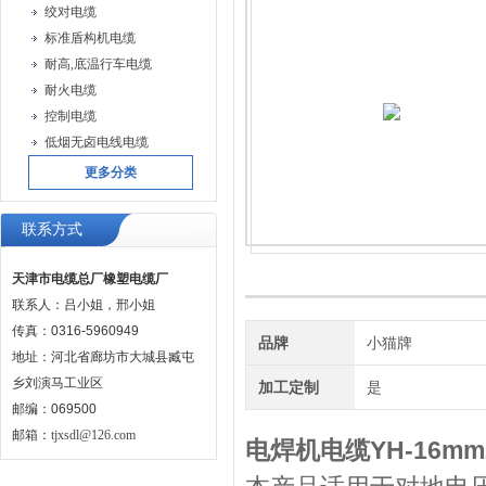
绞对电缆
标准盾构机电缆
耐高,底温行车电缆
耐火电缆
控制电缆
低烟无卤电线电缆
更多分类
联系方式
天津市电缆总厂橡塑电缆厂
联系人：吕小姐，邢小姐
传真：0316-5960949
品牌
小猫牌
地址：河北省廊坊市大城县臧屯
乡刘演马工业区
加工定制
是
邮编：069500
邮箱：
tjxsdl@126.com
电焊机电缆YH-16m