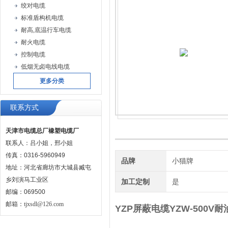
绞对电缆
标准盾构机电缆
耐高,底温行车电缆
耐火电缆
控制电缆
低烟无卤电线电缆
更多分类
联系方式
天津市电缆总厂橡塑电缆厂
联系人：吕小姐，邢小姐
传真：0316-5960949
品牌
小猫牌
地址：河北省廊坊市大城县臧屯
乡刘演马工业区
加工定制
是
邮编：069500
邮箱：
tjxsdl@126.com
YZP屏蔽电缆
YZW-500V