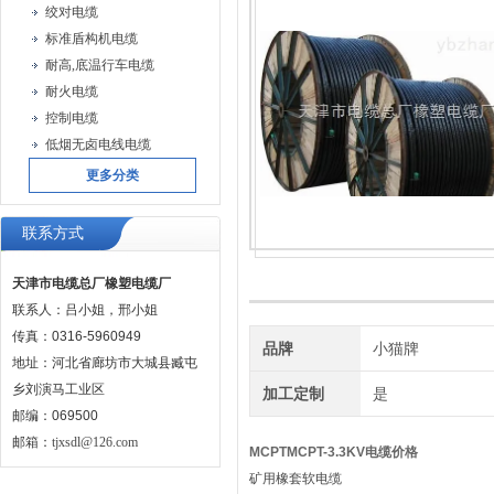
绞对电缆
标准盾构机电缆
耐高,底温行车电缆
耐火电缆
控制电缆
低烟无卤电线电缆
更多分类
联系方式
天津市电缆总厂橡塑电缆厂
联系人：吕小姐，邢小姐
传真：0316-5960949
品牌
小猫牌
地址：河北省廊坊市大城县臧屯
乡刘演马工业区
加工定制
是
邮编：069500
邮箱：
tjxsdl@126.com
MCPTMCPT-3.3KV电缆
价格
矿用橡套软电缆