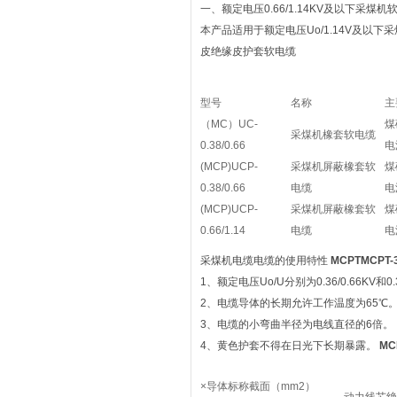
一、额定电压0.66/1.14KV及以下采煤机软电
本产品适用于额定电压Uo/1.14V及以
皮绝缘皮护套软电缆
型号
名称
主
（MC）UC-
煤
采煤机橡套软电缆
0.38/0.66
电
(MCP)UCP-
采煤机屏蔽橡套软
煤
0.38/0.66
电缆
电
(MCP)UCP-
采煤机屏蔽橡套软
煤
0.66/1.14
电缆
电
采煤机电缆电缆的使用特性
MCPTMCPT-
1、额定电压Uo/U分别为0.36/0.66KV和0.3
2、电缆导体的长期允许工作温度为65℃
3、电缆的小弯曲半径为电线直径的6倍。
4、黄色护套不得在日光下长期暴露。
MC
×导体标称截面（mm2）