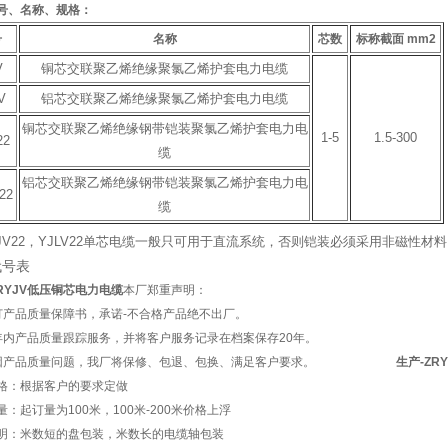
号、名称、规格：
号
名称
芯数
标称截面 mm
2
V
铜芯交联聚乙烯绝缘聚氯乙烯护套电力电缆
V
铝芯交联聚乙烯绝缘聚氯乙烯护套电力电缆
铜芯交联聚乙烯绝缘钢带铠装聚氯乙烯护套电力电
1-5
1.5-300
22
缆
铝芯交联聚乙烯绝缘钢带铠装聚氯乙烯护套电力电
22
缆
JV22，YJLV22单芯电缆一般只可用于直流系统，否则铠装必须采用非磁性材
代号表
ZRYJV低压铜芯电力电缆
本厂郑重声明：
订产品质量保障书，承诺-不合格产品绝不出厂。
年内产品质量跟踪服务，并将客户服务记录在档案保存20年。
确因产品质量问题，我厂将保修、包退、包换、满足客户要求。
生产-ZR
格：根据客户的要求定做
量：起订量为100米，100米-200米价格上浮
明：米数短的盘包装，米数长的电缆轴包装