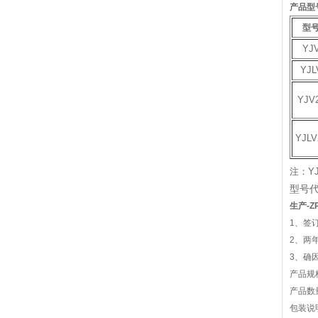
产品型
型
YJ
YJL
YJV
YJLV
注：Y
型号
生产-
1、签
2、两
3、
产品规
产品数
包装说