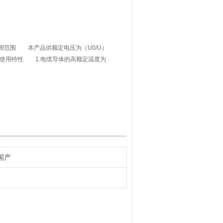
1二、使用范围 本产品供额定电压为（U0/U）
配电用三、使用特性 1.电缆导体的高额定温度为
国产