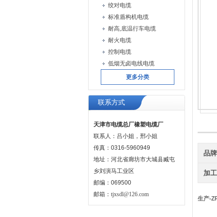
绞对电缆
标准盾构机电缆
耐高,底温行车电缆
耐火电缆
控制电缆
低烟无卤电线电缆
更多分类
联系方式
天津市电缆总厂橡塑电缆厂
联系人：吕小姐，邢小姐
传真：0316-5960949
品
地址：河北省廊坊市大城县臧屯
乡刘演马工业区
加
邮编：069500
邮箱：
tjxsdl@126.com
生产-