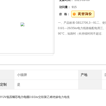
更新时间：
2025-09-09
访问量：
915
价 格：
一、产品标准 GB12706,3---9
0.6/1---26/35kv电力线路输
90°C，短路时（长持续时间不超过.
牌
小猫牌
产地
工定制
是
ZRYJV低压铜芯电力电缆
0.6/1kv交联聚乙烯绝缘电力电缆