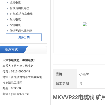
绞对电缆
标准盾构机电缆
耐高,底温行车电缆
耐火电缆
控制电缆
低烟无卤电线电缆
更多分类
联系方式
天津市电缆总厂橡塑电缆厂
联系人：吕小姐，邢小姐
传真：0316-5960949
品牌
小猫牌
地址：河北省廊坊市大城县臧屯
乡刘演马工业区
加工定制
是
邮编：069500
邮箱：
tjxsdl@126.com
MKVVP22电缆线 