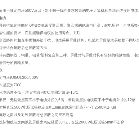
适用于额定电压500V及以下对于防干扰性要求较高的电子计算机和自动化连接用电缆
电缆
具有抗氧化性能的K型B类低密度聚乙烯。聚乙烯的绝缘电阻高，耐电压好，介电系数
输性能的要求，而且能确保电缆的使用寿命。1[1]
少回路间的相互串扰和外部干扰，电缆采用屏蔽结构。电缆的屏蔽要求是根据不同场
对绞组合屏蔽后总屏蔽等方法。
料有圆铜线，铜带、铝带/塑料复合带三种。屏蔽对与屏蔽对具有较好的绝缘性能，电
响信号的传输质量。
数
压(U0/U):300/500V
作温度为70℃
环境温度不低于:固定敷设-40℃,非固定敷设-15℃
半径：无铠装层应不小于电缆外径的6倍，带铠装层的电缆应不小于电缆外径的12倍
时用直流500V电压试验稳定充电1min后绝缘电阻应不小于2500MΩ·Km
屏蔽之间以及对绞屏蔽与总屏蔽之间应不断路
线芯和线芯之间以及屏蔽之间应经受50HZ，交流2000V电压试验5min不击穿