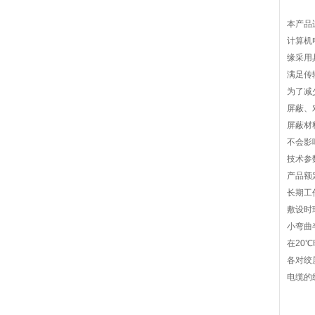
本产品
计算机
缘采用
满足传
为了减
屏蔽、
屏蔽材
不会影
技术参
产品额定电
长期工
敷设时
小弯曲
在20℃
各对绞
电缆的