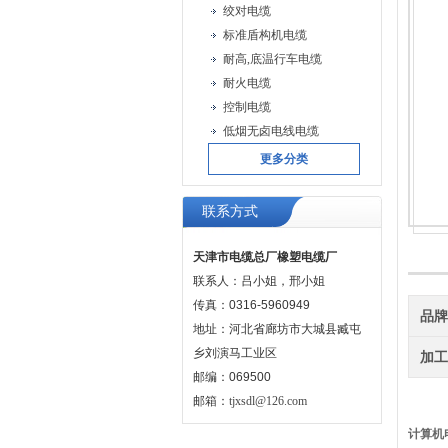
绞对电缆
标准盾构机电缆
耐高,底温行车电缆
耐火电缆
控制电缆
低烟无卤电线电缆
更多分类
联系方式
天津市电缆总厂橡塑电缆厂
联系人：吕小姐，邢小姐
传真：0316-5960949
品
地址：河北省廊坊市大城县臧屯
乡刘演马工业区
加
邮编：069500
邮箱：
tjxsdl@126.com
计算机电