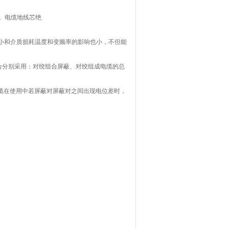
。电缆地线芯绝
小和介质损耗温度和变频率的影响也小，不但能
合分别采用：对绞组合屏蔽、对绞组成电缆的总
缆在使用中若屏蔽对屏蔽对之间出现电位差时，