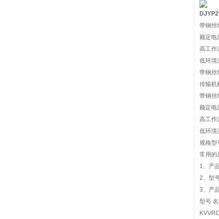
DJY
带钢丝
额定电压
高工作温
低环境
带钢丝
传输机
带钢丝
额定电压
高工作温
低环境
规格型号为K
常用的是：
1、产
2、型号
3、产
型号 
KVV