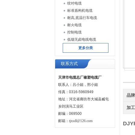
绞对电缆
标准盾构机电缆
耐高,底温行车电缆
耐火电缆
控制电缆
低烟无卤电线电缆
更多分类
联系方式
天津市电缆总厂橡塑电缆厂
联系人：吕小姐，邢小姐
传真：0316-5960949
品
地址：河北省廊坊市大城县臧屯
乡刘演马工业区
加
邮编：069500
邮箱：
tjxsdl@126.com
DJ