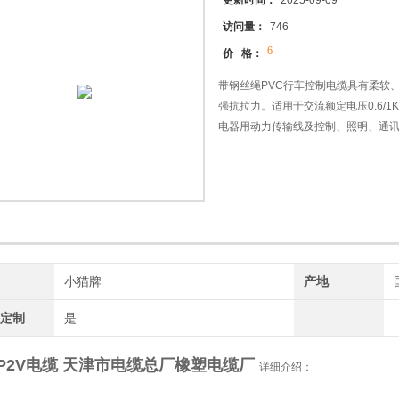
更新时间：
2025-09-09
访问量：
746
6
价 格：
带钢丝绳PVC行车控制电缆具有柔软
强抗拉力。适用于交流额定电压0.6/
电器用动力传输线及控制、照明、通
船舶、港口等行业。
牌
小猫牌
产地
工定制
是
YP2V电缆 天津市电缆总厂橡塑电缆厂
详细介绍：