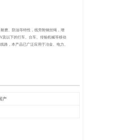
、耐磨、防油等特性，线旁附钢丝绳，增
1KV及以下的行车、台车、传输机械等移动
讯线路，本产品已广泛应用于冶金、电力、
国产