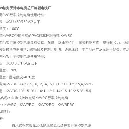
P2V电缆 天津市电缆总厂橡塑电缆厂
绳PVC行车控制电缆使用特性:
：U0/U 450/750V及以下
度： 100℃
温KVVRC带钢丝绳的PVC行车控制电缆 KVVRC
绳PVC行车控制电缆具有柔软、耐磨、防油等特性，线旁附钢丝绳，增强抗拉力。适用于
械等移动电器用动力传输线及控制、照明、通讯线路，本产品已广泛应用于冶金、电
绳PVC行车控制电缆使用特性:
：U0/U 0.6/1KV及以下
度： 70℃
温度：固定敷设-40℃度
VVRC 3,4,6,8,9,10,12,14,16,18,19×1.0,1.5,2.5,4,6MM2
KVVRC 10*1.5 9*1 16*1 12*1 14*1.5 10*2.5 8*1.5等
品名称：自承式控制电缆KVVRC行车控制电缆
：KVVRC、KVVPRC、KVVP2RC、KVVRPRC
品说明：
名称
RC 自承式铜芯聚氯乙烯绝缘聚氯乙烯护套行车控制电缆