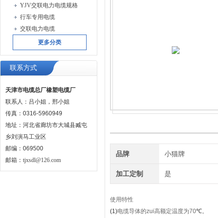
YJV交联电力电缆规格
行车专用电缆
交联电力电缆
更多分类
联系方式
天津市电缆总厂橡塑电缆厂
联系人：吕小姐，邢小姐
传真：0316-5960949
地址：河北省廊坊市大城县臧屯
乡刘演马工业区
邮编：069500
品牌
小猫牌
邮箱：
tjxsdl@126.com
加工定制
是
使用特性
(1)
电缆导体的
zui
高额定温度为
70
℃
。