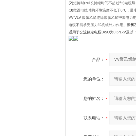
(2)
短路时
(zui
长持续时间不超过
5s)
电缆导
(3)
敷设电缆时的环境温度不低于
0
℃
，
最
VV VLV
聚氯乙烯绝缘聚氯乙烯护套电力电
电缆不能承受压力和机械外力作用。
聚氯
适用于交流额定电压Uo/U为0.6/1kV及
产品：
您的单位：
您的姓名：
联系电话：