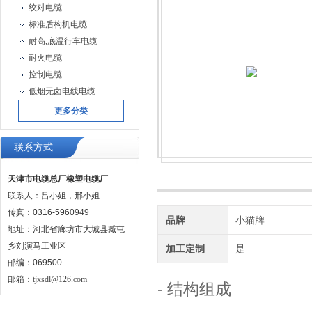
绞对电缆
标准盾构机电缆
耐高,底温行车电缆
耐火电缆
控制电缆
低烟无卤电线电缆
更多分类
联系方式
天津市电缆总厂橡塑电缆厂
联系人：吕小姐，邢小姐
传真：0316-5960949
品牌
小猫牌
地址：河北省廊坊市大城县臧屯
乡刘演马工业区
加工定制
是
邮编：069500
邮箱：
tjxsdl@126.com
- 结构组成