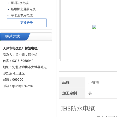
JHS防水电缆
船用橡套屏蔽电缆
潜水泵专用电缆
更多分类
联系方式
天津市电缆总厂橡塑电缆厂
联系人：吕小姐，邢小姐
传真：0316-5960949
地址：河北省廊坊市大城县臧屯
乡刘演马工业区
邮编：069500
品牌
小猫牌
邮箱：
tjxsdl@126.com
加工定制
是
JHS防水电缆