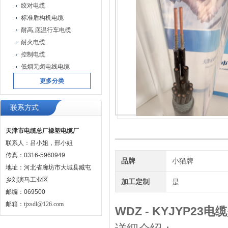
绞对电缆
标准盾构机电缆
耐高,底温行车电缆
耐火电缆
控制电缆
低烟无卤电线电缆
更多分类
联系方式
天津市电缆总厂橡塑电缆厂
联系人：吕小姐，邢小姐
传真：0316-5960949
品牌
小猫牌
地址：河北省廊坊市大城县臧屯
乡刘演马工业区
加工定制
是
邮编：069500
邮箱：
tjxsdl@126.com
WDZ - KYJYP23电缆