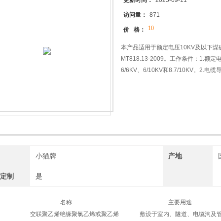
更新时间：
2025-09-11
访问量：
871
10
价 格：
本产品适用于额定电压10KV及以下
MT818.13-2009。工作条件：1.额定电压
6/6KV、6/10KV和8.7/10KV。
（最长持续时间不超过5s）电缆导体的
130℃.4.电缆敷设温度不低于0℃。
牌
小猫牌
产地
工定制
是
型号 名称 主要用途
JV 交联聚乙烯绝缘聚氯乙烯或聚乙烯 敷设于室内、隧道、电缆沟及管道