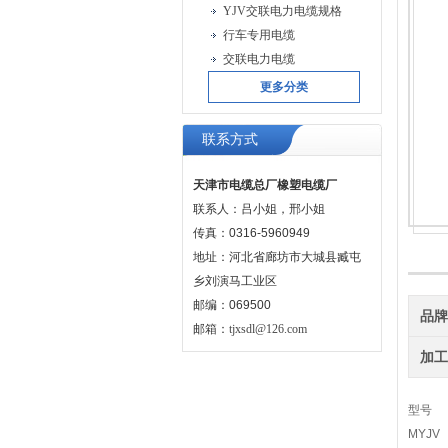
YJV交联电力电缆规格
行车专用电缆
交联电力电缆
更多分类
联系方式
天津市电缆总厂橡塑电缆厂
联系人：吕小姐，邢小姐
传真：0316-5960949
地址：河北省廊坊市大城县臧屯
乡刘演马工业区
邮编：069500
品
邮箱：
tjxsdl@126.com
加
MY