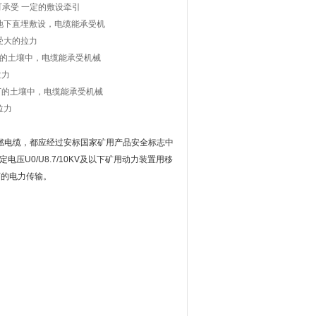
 一定的敷设牵引
下直埋敷设，电缆能承受机
大的拉力
土壤中，电缆能承受机械
力
的土壤中，电缆能承受机械
拉力
均为阻燃电缆，都应经过安标国家矿用产品安全标志中
U0/U8.7/10KV及以下矿用动力装置用移
下的电力传输。