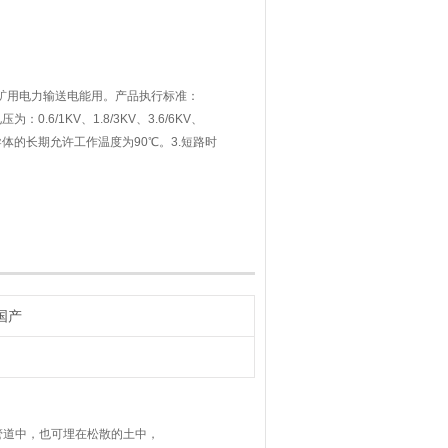
煤矿用电力输送电能用。产品执行标准：
为：0.6/1KV、1.8/3KV、3.6/6KV、
2.电缆导体的长期允许工作温度为90℃。3.短路时
最高温度不超过250℃，过载温度不超过
国产
中，也可埋在松散的土中，