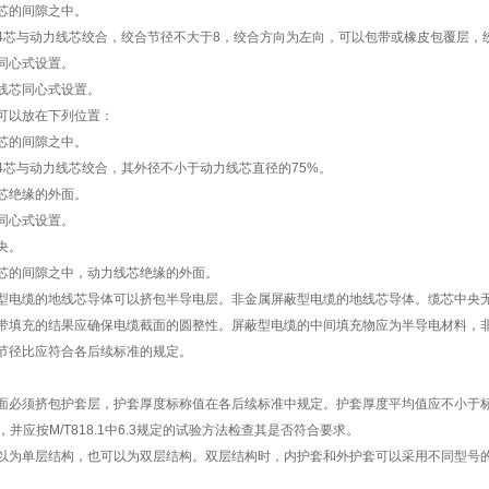
芯的间隙之中。
4芯与动力线芯绞合，绞合节径不大于8，绞合方向为左向，可以包带或橡皮包覆层，
同心式设置。
线芯同心式设置。
可以放在下列位置：
芯的间隙之中。
4芯与动力线芯绞合，其外径不小于动力线芯直径的75%。
芯绝缘的外面。
同心式设置。
央。
芯的间隙之中，动力线芯绝缘的外面。
型电缆的地线芯导体可以挤包半导电层。非金属屏蔽型电缆的地线芯导体。缆芯中央
带填充的结果应确保电缆截面的圆整性。屏蔽型电缆的中间填充物应为半导电材料，
节径比应符合各后续标准的规定。
面必须挤包护套层，护套厚度标称值在各后续标准中规定。护套厚度平均值应不小于标
m，并应按M/T818.1中6.3规定的试验方法检查其是否符合要求。
以为单层结构，也可以为双层结构。双层结构时，内护套和外护套可以采用不同型号的