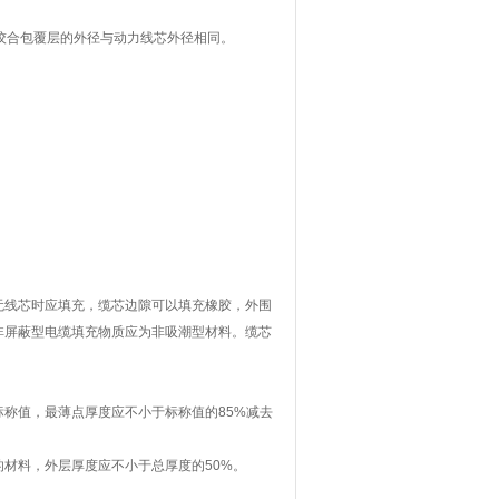
绞合包覆层的外径与动力线芯外径相同。
无线芯时应填充，缆芯边隙可以填充橡胶，外围
非屏蔽型电缆填充物质应为非吸潮型材料。缆芯
称值，最薄点厚度应不小于标称值的85%减去
材料，外层厚度应不小于总厚度的50%。