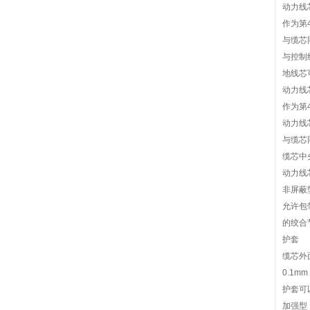
动力线
作为第
与缆芯
与控制
地线芯
动力线
作为第
动力线
与缆芯
缆芯中
动力线
非屏蔽
允许包
的绞合
护套
缆芯外
0.1m
护套可
加强型