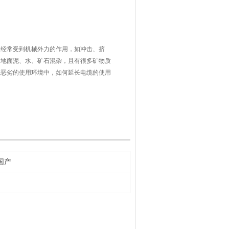
。经常受到机械外力的作用，如冲击、挤
，地面泥、水、矿石混杂，且有很多矿物质
在恶劣的使用环境中，如何延长电缆的使用
凑，柔软，采用乙丙橡胶作为绝缘橡皮主原
合中，以前都是采用退火细铜丝，单丝直径
国产