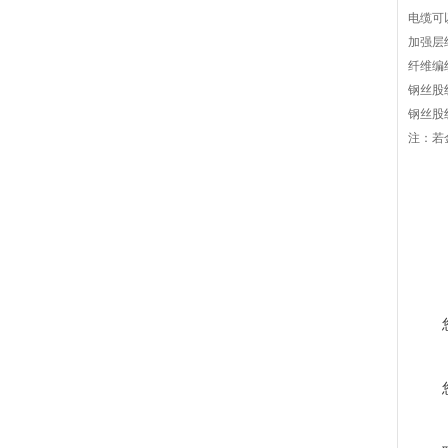
电缆可
加强层
纤维编
钢丝股
钢丝股
注：若