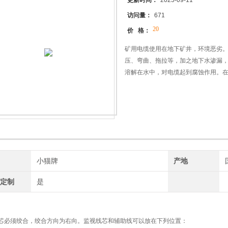
更新时间：
2025-09-11
访问量：
671
20
价 格：
矿用电缆使用在地下矿井，环境恶劣
压、弯曲、拖拉等，加之地下水渗漏
溶解在水中，对电缆起到腐蚀作用。
寿命是电缆设计的关键。导体结构紧
料，选用硫化体系，在控制线芯的绞
控制在0.30-0.40mm范围内。
牌
小猫牌
产地
工定制
是
芯必须绞合，绞合方向为右向。监视线芯和辅助线可以放在下列位置：