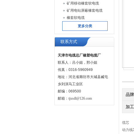
矿用移动橡套软电缆
矿用电钻屏蔽橡套电缆
橡套软电缆
更多分类
联系方式
天津市电缆总厂橡塑电缆厂
联系人：吕小姐，邢小姐
传真：0316-5960949
地址：河北省廊坊市大城县臧屯
乡刘演马工业区
邮编：069500
品
邮箱：
tjxsdl@126.com
加
缆芯
动力线