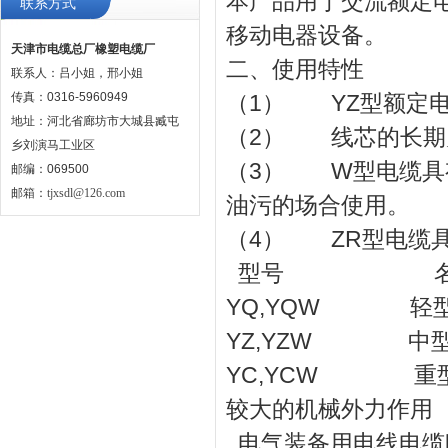
本产品用于交流额定电
联系方式
移动电器设备。
天津市电缆总厂橡塑电缆厂
二、使用特性
联系人：吕小姐，邢小姐
传真：0316-5960949
（1） YZ型额定电压Uo
地址：河北省廊坊市大城县臧屯
（2） 线芯的长期
乡刘演马工业区
（3） W型电缆具
邮编：069500
邮箱：
tjxsdl@126.com
油污的场合使用。
（4） ZR型电缆
型号 名
YQ,YQW 轻
YZ,YZW 中
YC,YCW 重
较大的机械外力作用
电气装备用电线电缆