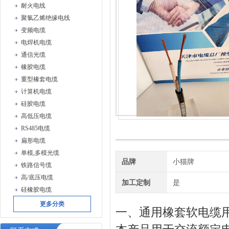
耐火电线
聚氯乙烯绝缘电线
变频电缆
电焊机电缆
通信光缆
橡胶电缆
重型橡套电缆
计算机电缆
硅胶电缆
高低压电缆
RS485电缆
扁形电缆
单模,多模光缆
品牌
小猫牌
铁路信号缆
高/底压电缆
加工定制
是
硅橡胶电缆
更多分类
一、通用橡套软电缆