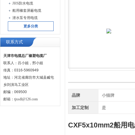
JHS防水电缆
船用橡套屏蔽电缆
潜水泵专用电缆
更多分类
联系方式
天津市电缆总厂橡塑电缆厂
联系人：吕小姐，邢小姐
传真：0316-5960949
地址：河北省廊坊市大城县臧屯
乡刘演马工业区
邮编：069500
品牌
小猫牌
邮箱：
tjxsdl@126.com
加工定制
是
CXF5x10mm2船用