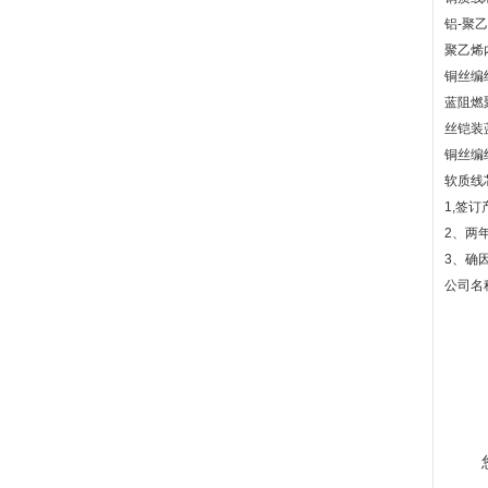
铝-聚
聚乙烯
铜丝编
蓝阻燃
丝铠装
铜丝编
软质线
1,签
2、两
3、确
公司名