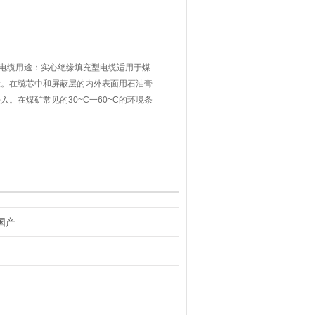
用通信电缆用途：实心绝缘填充型电缆适用于煤
设。在缆芯中和屏蔽层的内外表面用石油膏
。在煤矿常见的30~C一60~C的环境条
性能保持不变。用于平巷、斜巷及机电硐室
国产