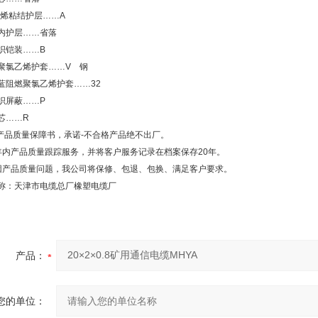
乙烯粘结护层……A
内护层……省落
织铠装……B
聚氯乙烯护套……V 钢
蓝阻燃聚氯乙烯护套……32
织屏蔽……P
芯……R
订产品质量保障书，承诺-不合格产品绝不出厂。
年内产品质量跟踪服务，并将客户服务记录在档案保存20年。
因产品质量问题，我公司将保修、包退、包换、满足客户要求。
称：天津市电缆总厂橡塑电缆厂
产品：
您的单位：