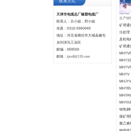
联系方式
天津市电缆总厂橡塑电缆厂
生产销
联系人：吕小姐，邢小姐
矿用通
传真：0316-5960949
注处理
地址：河北省廊坊市大城县臧屯
及机电
乡刘演马工业区
矿用通
邮编：069500
MHY
邮箱：
tjxsdl@126.com
MHY
MHY
MHY
MHJ
MHY
MHY
MHY
销售
2
煤矿用
聚乙
铜质