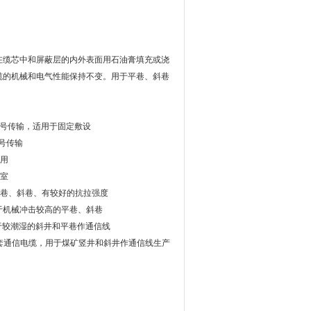
在缆芯中和屏蔽层的内外表面用石油膏填充或浇
电缆的机械和电气性能保持不变。用于平巷、斜巷
信号传输，适用于固定敷设
号传输
使用
硐室
平巷、斜巷、有较好的抗拉强度
用于机械冲击较高的平巷、斜巷
用于较潮湿的斜井和平巷作通信线
烯护套通信电缆，用于煤矿竖井和斜井作通信线生产