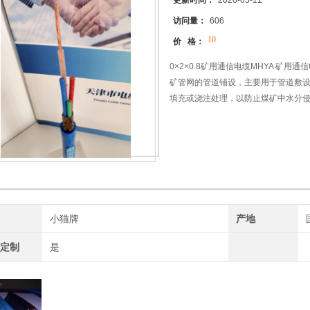
更新时间：
2026-05-11
访问量：
606
10
价 格：
0×2×0.8矿用通信电缆MHYA 矿
矿管网的管道铺设，主要用于管道敷
填充或浇注处理，以防止煤矿中水分侵入
件下，煤矿用通信电缆的机械和电气
做通信线以及...
牌
小猫牌
产地
工定制
是